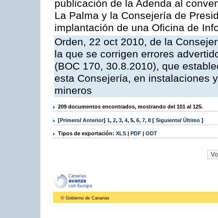
publicación de la Adenda al conveni
La Palma y la Consejería de Presid
implantación de una Oficina de In
Orden, 22 oct 2010, de la Consejer
la que se corrigen errores adverti
(BOC 170, 30.8.2010), que estable
esta Consejería, en instalaciones y
mineros
209 documentos encontrados, mostrando del 101 al 125.
[
Primero
/
Anterior
]
1
,
2
,
3
,
4
,
5
,
6
,
7
,
8
[
Siguiente
/
Último
]
Tipos de exportación:
XLS
|
PDF
|
ODT
© Gobierno de Canarias