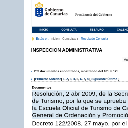
INICIO
CONSULTA
TESAURO
CALEN
Estás en:
Inicio
Consultas
Resultado Consulta
INSPECCION ADMINISTRATIVA
209 documentos encontrados, mostrando del 101 al 125.
[
Primero
/
Anterior
]
1
,
2
,
3
,
4
,
5
,
6
,
7
,
8
[
Siguiente
/
Último
]
Documentos
Resolución, 2 abr 2009, de la Secr
de Turismo, por la que se aprueba 
la Escuela Oficial de Turismo de C
General de Ordenación y Promoción
Decreto 122/2008, 27 mayo, por el