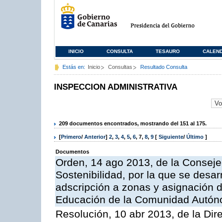
INICIO
CONSULTA
TESAURO
CALEN
Estás en:
Inicio
Consultas
Resultado Consulta
INSPECCION ADMINISTRATIVA
209 documentos encontrados, mostrando del 151 al 175.
[
Primero
/
Anterior
]
2
,
3
,
4
,
5
,
6
,
7
,
8
,
9
[
Siguiente
/
Último
]
Documentos
Orden, 14 ago 2013, de la Conseje
Sostenibilidad, por la que se desar
adscripción a zonas y asignación d
Educación de la Comunidad Autón
Resolución, 10 abr 2013, de la Dir