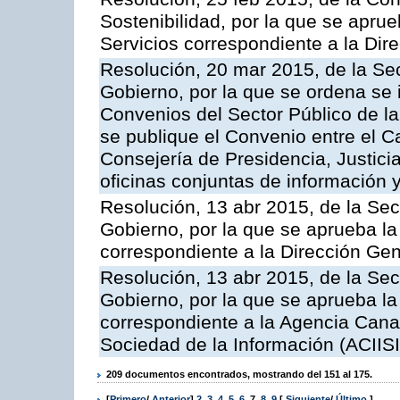
Sostenibilidad, por la que se aprue
Servicios correspondiente a la Dir
Resolución, 20 mar 2015, de la Sec
Gobierno, por la que se ordena se 
Convenios del Sector Público de 
se publique el Convenio entre el C
Consejería de Presidencia, Justicia
oficinas conjuntas de información 
Resolución, 13 abr 2015, de la Sec
Gobierno, por la que se aprueba la 
correspondiente a la Dirección Gene
Resolución, 13 abr 2015, de la Sec
Gobierno, por la que se aprueba la 
correspondiente a la Agencia Canar
Sociedad de la Información (ACIISI
209 documentos encontrados, mostrando del 151 al 175.
[
Primero
/
Anterior
]
2
,
3
,
4
,
5
,
6
,
7
,
8
,
9
[
Siguiente
/
Último
]