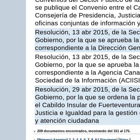
se publique el Convenio entre el C
Consejería de Presidencia, Justicia
oficinas conjuntas de información 
Resolución, 13 abr 2015, de la Sec
Gobierno, por la que se aprueba la 
correspondiente a la Dirección Gene
Resolución, 13 abr 2015, de la Sec
Gobierno, por la que se aprueba la 
correspondiente a la Agencia Canar
Sociedad de la Información (ACIISI
Resolución, 29 abr 2015, de la Sec
Gobierno, por la que se ordena la 
el Cabildo Insular de Fuerteventura
Justicia e Igualdad para la gestión
y atención ciudadana
209 documentos encontrados, mostrando del 151 al 175.
[
Primero
/
Anterior
]
2
,
3
,
4
,
5
,
6
,
7
,
8
,
9
[
Siguiente
/
Último
]