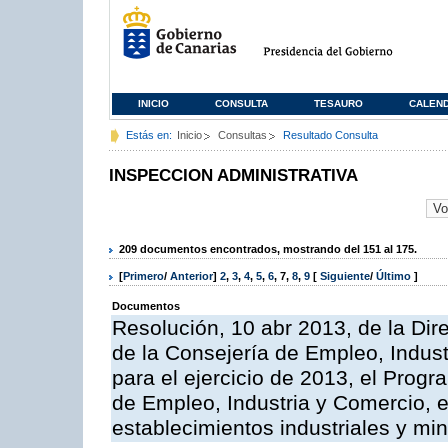
INICIO
CONSULTA
TESAURO
CALEN
Estás en:
Inicio
Consultas
Resultado Consulta
INSPECCION ADMINISTRATIVA
209 documentos encontrados, mostrando del 151 al 175.
[
Primero
/
Anterior
]
2
,
3
,
4
,
5
,
6
,
7
,
8
,
9
[
Siguiente
/
Último
]
Documentos
Resolución, 10 abr 2013, de la Dir
de la Consejería de Empleo, Indust
para el ejercicio de 2013, el Prog
de Empleo, Industria y Comercio, e
establecimientos industriales y mi