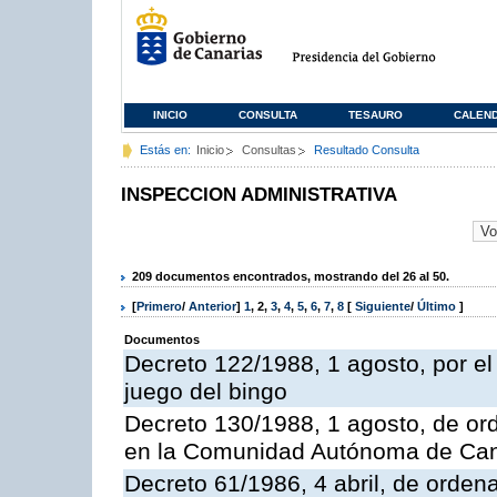
INICIO
CONSULTA
TESAURO
CALEN
Estás en:
Inicio
Consultas
Resultado Consulta
INSPECCION ADMINISTRATIVA
209 documentos encontrados, mostrando del 26 al 50.
[
Primero
/
Anterior
]
1
,
2
,
3
,
4
,
5
,
6
,
7
,
8
[
Siguiente
/
Último
]
Documentos
Decreto 122/1988, 1 agosto, por e
juego del bingo
Decreto 130/1988, 1 agosto, de or
en la Comunidad Autónoma de Can
Decreto 61/1986, 4 abril, de orden