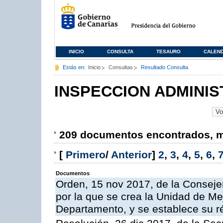
INICIO
CONSULTA
TESAURO
CALEN
Estás en:
Inicio
Consultas
Resultado Consulta
INSPECCION ADMINIS
209 documentos encontrados, mo
[
Primero
/
Anterior
]
2
,
3
,
4
,
5
,
6
,
Documentos
Orden, 15 nov 2017, de la Conseje
por la que se crea la Unidad de Me
Departamento, y se establece su 