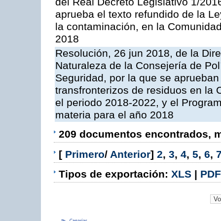
del Real Decreto Legislativo 1/201
aprueba el texto refundido de la L
la contaminación, en la Comunida
2018
Resolución, 26 jun 2018, de la Dir
Naturaleza de la Consejería de Polít
Seguridad, por la que se aprueban 
transfronterizos de residuos en l
el periodo 2018-2022, y el Progra
materia para el año 2018
209 documentos encontrados, mo
[
Primero
/
Anterior
]
2
,
3
,
4
,
5
,
6
,
Tipos de exportación:
XLS
|
PDF