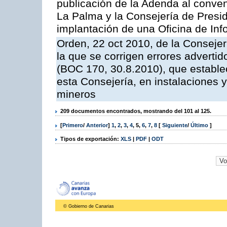
publicación de la Adenda al conveni
La Palma y la Consejería de Presid
implantación de una Oficina de In
Orden, 22 oct 2010, de la Consejer
la que se corrigen errores adverti
(BOC 170, 30.8.2010), que estable
esta Consejería, en instalaciones y
mineros
209 documentos encontrados, mostrando del 101 al 125.
[
Primero
/
Anterior
]
1
,
2
,
3
,
4
,
5
,
6
,
7
,
8
[
Siguiente
/
Último
]
Tipos de exportación:
XLS
|
PDF
|
ODT
© Gobierno de Canarias