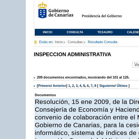
INICIO
CONSULTA
TESAURO
CALEN
Estás en:
Inicio
Consultas
Resultado Consulta
INSPECCION ADMINISTRATIVA
209 documentos encontrados, mostrando del 101 al 125.
[
Primero
/
Anterior
]
1
,
2
,
3
,
4
,
5
,
6
,
7
,
8
[
Siguiente
/
Último
]
Documentos
Resolución, 15 ene 2009, de la Dir
Consejería de Economía y Hacienda
convenio de colaboración entre el 
Gobierno de Canarias, para la cesi
informático, sistema de índices de e