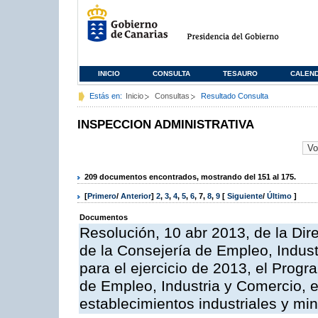
INICIO
CONSULTA
TESAURO
CALEN
Estás en:
Inicio
Consultas
Resultado Consulta
INSPECCION ADMINISTRATIVA
209 documentos encontrados, mostrando del 151 al 175.
[
Primero
/
Anterior
]
2
,
3
,
4
,
5
,
6
,
7
,
8
,
9
[
Siguiente
/
Último
]
Documentos
Resolución, 10 abr 2013, de la Dir
de la Consejería de Empleo, Indust
para el ejercicio de 2013, el Prog
de Empleo, Industria y Comercio, e
establecimientos industriales y mi