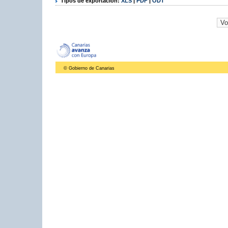
Tipos de exportación:
XLS
|
PDF
|
ODT
© Gobierno de Canarias