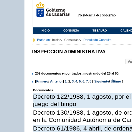
INICIO
CONSULTA
TESAURO
CALEN
Estás en:
Inicio
Consultas
Resultado Consulta
INSPECCION ADMINISTRATIVA
209 documentos encontrados, mostrando del 26 al 50.
[
Primero
/
Anterior
]
1
,
2
,
3
,
4
,
5
,
6
,
7
,
8
[
Siguiente
/
Último
]
Documentos
Decreto 122/1988, 1 agosto, por e
juego del bingo
Decreto 130/1988, 1 agosto, de or
en la Comunidad Autónoma de Can
Decreto 61/1986, 4 abril, de orden