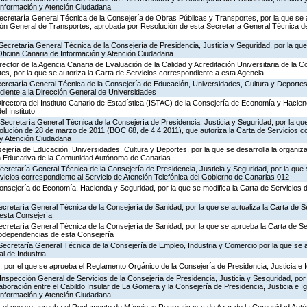
 Información y Atención Ciudadana
ecretaría General Técnica de la Consejería de Obras Públicas y Transportes, por la que se 
ción General de Transportes, aprobada por Resolución de esta Secretaría General Técnica d
Secretaría General Técnica de la Consejería de Presidencia, Justicia y Seguridad, por la que 
Oficina Canaria de Información y Atención Ciudadana
rector de la Agencia Canaria de Evaluación de la Calidad y Acreditación Universitaria de la 
es, por la que se autoriza la Carta de Servicios correspondiente a esta Agencia
ecretaría General Técnica de la Consejería de Educación, Universidades, Cultura y Deportes,
diente a la Dirección General de Universidades
irectora del Instituto Canario de Estadística (ISTAC) de la Consejería de Economía y Hacien
el Instituto
Secretaría General Técnica de la Consejería de Presidencia, Justicia y Seguridad, por la que
olución de 28 de marzo de 2011 (BOC 68, de 4.4.2011), que autoriza la Carta de Servicios c
 y Atención Ciudadana
jería de Educación, Universidades, Cultura y Deportes, por la que se desarrolla la organiza
ón Educativa de la Comunidad Autónoma de Canarias
Secretaría General Técnica de la Consejería de Presidencia, Justicia y Seguridad, por la que
rvicios correspondiente al Servicio de Atención Telefónica del Gobierno de Canarias 012
Consejería de Economía, Hacienda y Seguridad, por la que se modifica la Carta de Servicios
ecretaría General Técnica de la Consejería de Sanidad, por la que se actualiza la Carta de Se
esta Consejería
ecretaría General Técnica de la Consejería de Sanidad, por la que se aprueba la Carta de Se
godependencias de esta Consejería
Secretaría General Técnica de la Consejería de Empleo, Industria y Comercio por la que se a
l de Industria
 por el que se aprueba el Reglamento Orgánico de la Consejería de Presidencia, Justicia e 
Inspección General de Servicios de la Consejería de Presidencia, Justicia y Sesguridad, por 
aboración entre el Cabildo Insular de La Gomera y la Consejería de Presidencia, Justicia e I
 Información y Atención Ciudadana