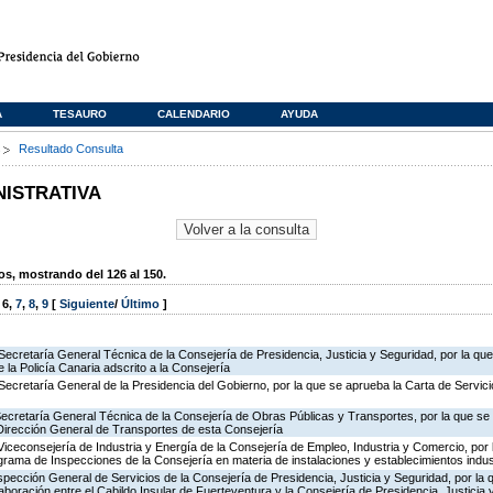
A
TESAURO
CALENDARIO
AYUDA
s
Resultado Consulta
NISTRATIVA
, mostrando del 126 al 150.
,
6
,
7
,
8
,
9
[
Siguiente
/
Último
]
Secretaría General Técnica de la Consejería de Presidencia, Justicia y Seguridad, por la qu
 la Policía Canaria adscrito a la Consejería
Secretaría General de la Presidencia del Gobierno, por la que se aprueba la Carta de Servici
Secretaría General Técnica de la Consejería de Obras Públicas y Transportes, por la que se 
 Dirección General de Transportes de esta Consejería
Viceconsejería de Industria y Energía de la Consejería de Empleo, Industria y Comercio, por l
rograma de Inspecciones de la Consejería en materia de instalaciones y establecimientos indus
nspección General de Servicios de la Consejería de Presidencia, Justicia y Seguridad, por la 
aboración entre el Cabildo Insular de Fuerteventura y la Consejería de Presidencia, Justicia 