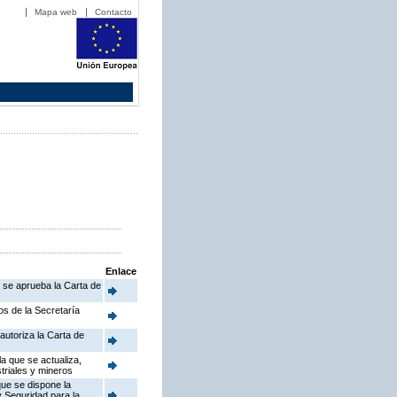
Mapa web
Contacto
Enlace
e se aprueba la Carta de
os de la Secretaría
autoriza la Carta de
a que se actualiza,
triales y mineros
que se dispone la
y Seguridad para la