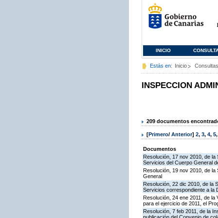
INICIO
CONSULT
Estás en:
Inicio
Consulta
INSPECCION ADMI
209 documentos encontrados
[
Primero
/
Anterior
]
2
,
3
,
4
,
5
Documentos
Resolución, 17 nov 2010, de la 
Servicios del Cuerpo General de
Resolución, 19 nov 2010, de la 
General
Resolución, 22 dic 2010, de la 
Servicios correspondiente a la
Resolución, 24 ene 2011, de la 
para el ejercicio de 2011, el P
Resolución, 7 feb 2011, de la I
publicación del Convenio de col