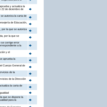
aprueba y actualiza la
e 22 de diciembre de
se autoriza la carta de
Consejería de Educación,
 por la que se autoriza
da, por la que se
 se corrige error
orrespondiente a la
ción y el
 se aprueba la
 del Cuerpo General de
rvicios de la
rvicios de la Dirección
ctualiza la carta de
Igualdad
la que se dispone la
gualdad para la