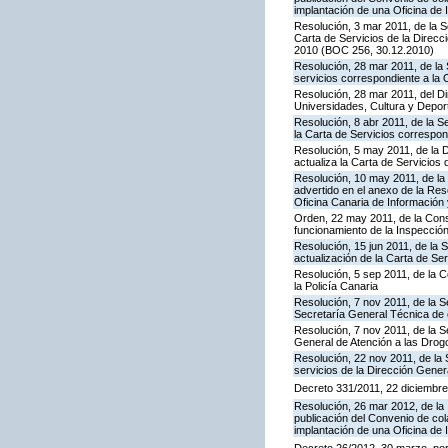
implantación de una Oficina de
Resolución, 3 mar 2011, de la S
Carta de Servicios de la Direc
2010 (BOC 256, 30.12.2010)
Resolución, 28 mar 2011, de la 
servicios correspondiente a la 
Resolución, 28 mar 2011, del Di
Universidades, Cultura y Deport
Resolución, 8 abr 2011, de la S
la Carta de Servicios correspon
Resolución, 5 may 2011, de la D
actualiza la Carta de Servicios d
Resolución, 10 may 2011, de la 
advertido en el anexo de la Res
Oficina Canaria de Información
Orden, 22 may 2011, de la Conse
funcionamiento de la Inspecci
Resolución, 15 jun 2011, de la 
actualización de la Carta de Se
Resolución, 5 sep 2011, de la 
la Policía Canaria
Resolución, 7 nov 2011, de la S
Secretaría General Técnica de 
Resolución, 7 nov 2011, de la S
General de Atención a las Dro
Resolución, 22 nov 2011, de la 
servicios de la Dirección Genera
Decreto 331/2011, 22 diciembre,
Resolución, 26 mar 2012, de la 
publicación del Convenio de col
implantación de una Oficina de