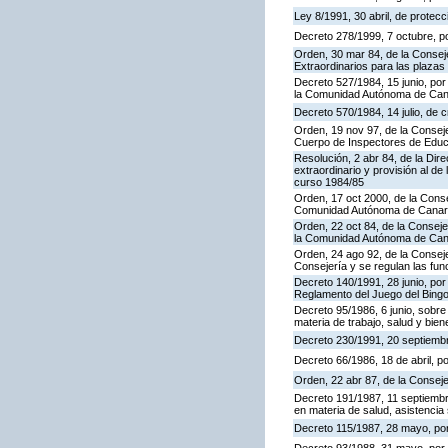
Ley 8/1991, 30 abril, de protecc
Decreto 278/1999, 7 octubre, p
Orden, 30 mar 84, de la Consej
Extraordinarios para las plaza
Decreto 527/1984, 15 junio, por
la Comunidad Autónoma de Cana
Decreto 570/1984, 14 julio, de 
Orden, 19 nov 97, de la Conseje
Cuerpo de Inspectores de Educ
Resolución, 2 abr 84, de la Dir
extraordinario y provisión al 
curso 1984/85
Orden, 17 oct 2000, de la Conse
Comunidad Autónoma de Canar
Orden, 22 oct 84, de la Conseje
la Comunidad Autónoma de Can
Orden, 24 ago 92, de la Conseje
Consejería y se regulan las fu
Decreto 140/1991, 28 junio, por
Reglamento del Juego del Bing
Decreto 95/1986, 6 junio, sobre
materia de trabajo, salud y bien
Decreto 230/1991, 20 septiemb
Decreto 66/1986, 18 de abril, p
Orden, 22 abr 87, de la Conseje
Decreto 191/1987, 11 septiembre
en materia de salud, asistencia 
Decreto 115/1987, 28 mayo, por