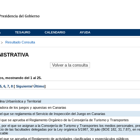
A
TESAURO
CALENDARIO
AYUDA
s
Resultado Consulta
NISTRATIVA
, mostrando del 1 al 25.
5
,
6
,
7
,
8
[
Siguiente
/
Último
]
na Urbanística y Territorial
ladora de los juegos y apuestas en Canarias
el que se reglamenta el Servicio de Inspección del Juego en Canarias
 el que se aprueba el Reglamento Orgánico de la Consejería de Turismo y Transportes
 por el que se asignan a la Consejería de Turismo y Transportes los medios personales, pr
icio de las facultades delegadas por la Ley orgánica 5/1987, 30 julio (BOE 182, 31.7.87), en r
 cable
el que se aprueba el Reglamento de actividades clasificadas y espectáculos públicos