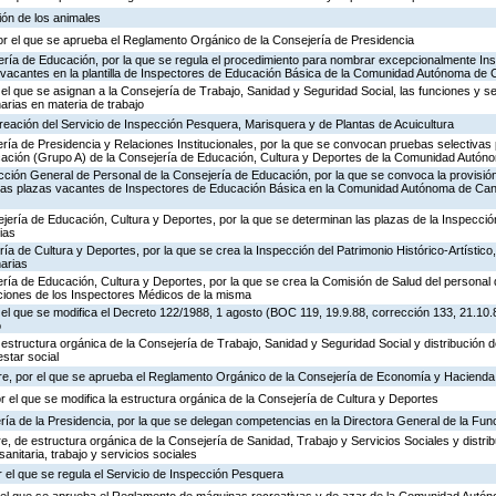
ión de los animales
or el que se aprueba el Reglamento Orgánico de la Consejería de Presidencia
ería de Educación, por la que se regula el procedimiento para nombrar excepcionalmente In
s vacantes en la plantilla de Inspectores de Educación Básica de la Comunidad Autónoma de 
 el que se asignan a la Consejería de Trabajo, Sanidad y Seguridad Social, las funciones y s
rias en materia de trabajo
creación del Servicio de Inspección Pesquera, Marisquera y de Plantas de Acuicultura
ría de Presidencia y Relaciones Institucionales, por la que se convocan pruebas selectivas 
ación (Grupo A) de la Consejería de Educación, Cultura y Deportes de la Comunidad Autón
ección General de Personal de la Consejería de Educación, por la que se convoca la provisió
de las plazas vacantes de Inspectores de Educación Básica en la Comunidad Autónoma de Can
jería de Educación, Cultura y Deportes, por la que se determinan las plazas de la Inspecci
ias
ría de Cultura y Deportes, por la que se crea la Inspección del Patrimonio Histórico-Artístic
arias
ría de Educación, Cultura y Deportes, por la que se crea la Comisión de Salud del personal 
nciones de los Inspectores Médicos de la misma
 el que se modifica el Decreto 122/1988, 1 agosto (BOC 119, 19.9.88, corrección 133, 21.10.
o
 estructura orgánica de la Consejería de Trabajo, Sanidad y Seguridad Social y distribución
estar social
re, por el que se aprueba el Reglamento Orgánico de la Consejería de Economía y Hacienda
or el que se modifica la estructura orgánica de la Consejería de Cultura y Deportes
ría de la Presidencia, por la que se delegan competencias en la Directora General de la Fun
, de estructura orgánica de la Consejería de Sanidad, Trabajo y Servicios Sociales y distr
sanitaria, trabajo y servicios sociales
 el que se regula el Servicio de Inspección Pesquera