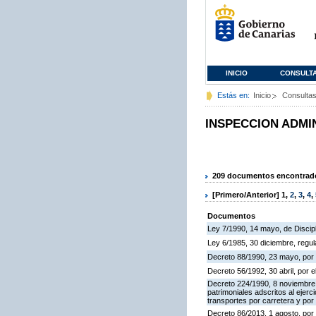
INICIO
CONSULT
Estás en:
Inicio
Consulta
INSPECCION ADMI
209 documentos encontrados
[Primero/Anterior]
1
,
2
,
3
,
4
,
Documentos
Ley 7/1990, 14 mayo, de Discipli
Ley 6/1985, 30 diciembre, regu
Decreto 88/1990, 23 mayo, por 
Decreto 56/1992, 30 abril, por
Decreto 224/1990, 8 noviembre,
patrimoniales adscritos al ejerc
transportes por carretera y por
Decreto 86/2013, 1 agosto, por 