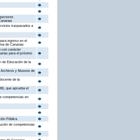
spectores
Canarias
ervicios traspasados a
para ingreso en el
oma de Canarias
n con carácter
arias para el próximo
ón de Educación de la
o, Archivos y Museos de
docente de la
88), que aprueba el
 de competencias en
ción Pública
ibución de competencias