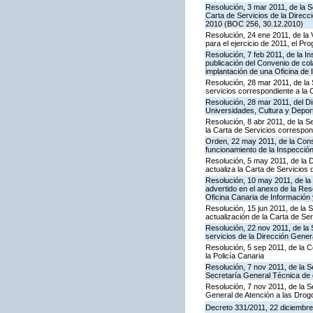
Resolución, 3 mar 2011, de la S
Carta de Servicios de la Direc
2010 (BOC 256, 30.12.2010)
Resolución, 24 ene 2011, de la 
para el ejercicio de 2011, el P
Resolución, 7 feb 2011, de la I
publicación del Convenio de col
implantación de una Oficina de
Resolución, 28 mar 2011, de la 
servicios correspondiente a la 
Resolución, 28 mar 2011, del Di
Universidades, Cultura y Deport
Resolución, 8 abr 2011, de la S
la Carta de Servicios correspon
Orden, 22 may 2011, de la Conse
funcionamiento de la Inspecci
Resolución, 5 may 2011, de la D
actualiza la Carta de Servicios d
Resolución, 10 may 2011, de la 
advertido en el anexo de la Res
Oficina Canaria de Información
Resolución, 15 jun 2011, de la 
actualización de la Carta de Se
Resolución, 22 nov 2011, de la 
servicios de la Dirección Genera
Resolución, 5 sep 2011, de la 
la Policía Canaria
Resolución, 7 nov 2011, de la S
Secretaría General Técnica de 
Resolución, 7 nov 2011, de la S
General de Atención a las Dro
Decreto 331/2011, 22 diciembre,