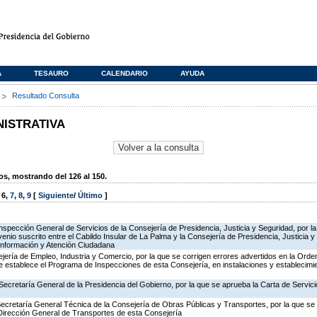
A
TESAURO
CALENDARIO
AYUDA
s
Resultado Consulta
NISTRATIVA
, mostrando del 126 al 150.
,
6
,
7
,
8
,
9
[
Siguiente
/
Último
]
Inspección General de Servicios de la Consejería de Presidencia, Justicia y Seguridad, por la
enio suscrito entre el Cabildo Insular de La Palma y la Consejería de Presidencia, Justicia y
 Información y Atención Ciudadana
jería de Empleo, Industria y Comercio, por la que se corrigen errores advertidos en la Ord
 establece el Programa de Inspecciones de esta Consejería, en instalaciones y establecimie
Secretaría General de la Presidencia del Gobierno, por la que se aprueba la Carta de Servici
Secretaría General Técnica de la Consejería de Obras Públicas y Transportes, por la que se 
 Dirección General de Transportes de esta Consejería