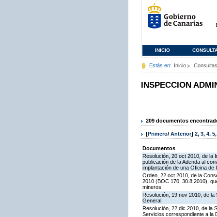
INICIO
CONSULT
Estás en:
Inicio
Consulta
INSPECCION ADMI
209 documentos encontrados
[
Primero
/
Anterior
]
2
,
3
,
4
,
5
Documentos
Resolución, 20 oct 2010, de la 
publicación de la Adenda al conv
implantación de una Oficina de
Orden, 22 oct 2010, de la Conse
2010 (BOC 170, 30.8.2010), que
mineros
Resolución, 19 nov 2010, de la 
General
Resolución, 22 dic 2010, de la 
Servicios correspondiente a la