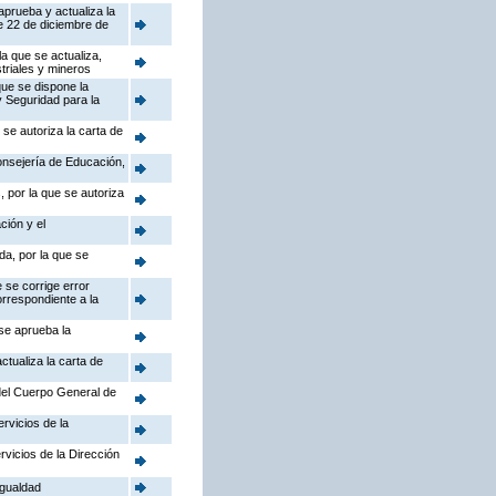
aprueba y actualiza la
e 22 de diciembre de
a que se actualiza,
triales y mineros
que se dispone la
y Seguridad para la
se autoriza la carta de
Consejería de Educación,
 por la que se autoriza
ción y el
da, por la que se
 se corrige error
orrespondiente a la
 se aprueba la
ctualiza la carta de
 del Cuerpo General de
rvicios de la
rvicios de la Dirección
Igualdad