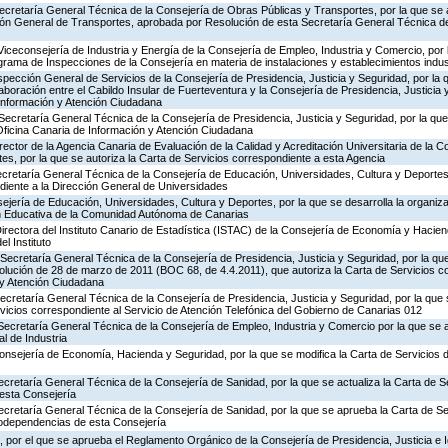
ecretaría General Técnica de la Consejería de Obras Públicas y Transportes, por la que se 
ción General de Transportes, aprobada por Resolución de esta Secretaría General Técnica d
Viceconsejería de Industria y Energía de la Consejería de Empleo, Industria y Comercio, por l
rograma de Inspecciones de la Consejería en materia de instalaciones y establecimientos indus
nspección General de Servicios de la Consejería de Presidencia, Justicia y Seguridad, por la 
aboración entre el Cabildo Insular de Fuerteventura y la Consejería de Presidencia, Justicia 
 Información y Atención Ciudadana
Secretaría General Técnica de la Consejería de Presidencia, Justicia y Seguridad, por la que 
Oficina Canaria de Información y Atención Ciudadana
rector de la Agencia Canaria de Evaluación de la Calidad y Acreditación Universitaria de la 
es, por la que se autoriza la Carta de Servicios correspondiente a esta Agencia
ecretaría General Técnica de la Consejería de Educación, Universidades, Cultura y Deportes,
diente a la Dirección General de Universidades
jería de Educación, Universidades, Cultura y Deportes, por la que se desarrolla la organiza
ón Educativa de la Comunidad Autónoma de Canarias
irectora del Instituto Canario de Estadística (ISTAC) de la Consejería de Economía y Hacien
el Instituto
Secretaría General Técnica de la Consejería de Presidencia, Justicia y Seguridad, por la que
olución de 28 de marzo de 2011 (BOC 68, de 4.4.2011), que autoriza la Carta de Servicios c
 y Atención Ciudadana
Secretaría General Técnica de la Consejería de Presidencia, Justicia y Seguridad, por la que
rvicios correspondiente al Servicio de Atención Telefónica del Gobierno de Canarias 012
Secretaría General Técnica de la Consejería de Empleo, Industria y Comercio por la que se a
l de Industria
Consejería de Economía, Hacienda y Seguridad, por la que se modifica la Carta de Servicios
ecretaría General Técnica de la Consejería de Sanidad, por la que se actualiza la Carta de Se
esta Consejería
ecretaría General Técnica de la Consejería de Sanidad, por la que se aprueba la Carta de Se
godependencias de esta Consejería
 por el que se aprueba el Reglamento Orgánico de la Consejería de Presidencia, Justicia e 