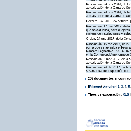
Resolución, 24 nov 2016, de la 
actualización de la Carta de S
Resolución, 24 nov 2016, de la 
actualización de la Carta de S
Decreto 137/2016, 24 octubre, p
Resolución, 17 mar 2017, de la 
que se actualiza, para el ejerc
materia de instalaciones y esta
Orden, 24 ene 2017, de la Cons
Resolución, 16 feb 2017, de la D
por la que se aprueba el Progra
Decreto Legislativo 1/2016, 16 
en la Comunidad Autónoma de C
Resolución, 8 mar 2017, de la S
actualización de la Carta de S
Resolución, 26 dic 2017, de la 
«Plan Anual de Inspección del T
209 documentos encontrados
[
Primero
/
Anterior
]
2
,
3
,
4
,
5
Tipos de exportación:
XLS