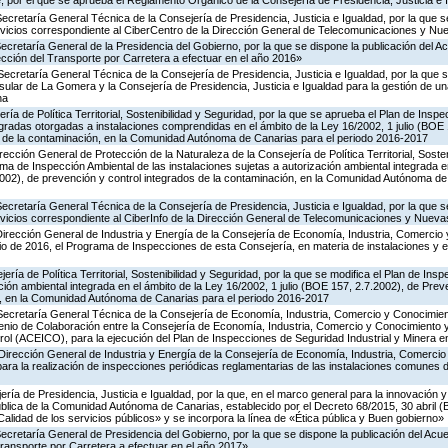
 por el que se aprueba el Reglamento Orgánico de la Consejería de Presidencia, Justicia e 
Secretaría General Técnica de la Consejería de Presidencia, Justicia e Igualdad, por la que s
ervicios correspondiente al CiberCentro de la Dirección General de Telecomunicaciones y N
Secretaría General de la Presidencia del Gobierno, por la que se dispone la publicación del A
cción del Transporte por Carretera a efectuar en el año 2016»
Secretaría General Técnica de la Consejería de Presidencia, Justicia e Igualdad, por la que s
nsular de La Gomera y la Consejería de Presidencia, Justicia e Igualdad para la gestión de un
na
ría de Política Territorial, Sostenibilidad y Seguridad, por la que se aprueba el Plan de Inspe
gradas otorgadas a instalaciones comprendidas en el ámbito de la Ley 16/2002, 1 julio (BOE 
s de la contaminación, en la Comunidad Autónoma de Canarias para el periodo 2016-2017
rección General de Protección de la Naturaleza de la Consejería de Política Territorial, Soste
ma de Inspección Ambiental de las instalaciones sujetas a autorización ambiental integrada e
2002), de prevención y control integrados de la contaminación, en la Comunidad Autónoma de
Secretaría General Técnica de la Consejería de Presidencia, Justicia e Igualdad, por la que s
ervicios correspondiente al CiberInfo de la Dirección General de Telecomunicaciones y Nuev
Dirección General de Industria y Energía de la Consejería de Economía, Industria, Comercio 
icio de 2016, el Programa de Inspecciones de esta Consejería, en materia de instalaciones y 
ería de Política Territorial, Sostenibilidad y Seguridad, por la que se modifica el Plan de Ins
ción ambiental integrada en el ámbito de la Ley 16/2002, 1 julio (BOE 157, 2.7.2002), de Prev
n, en la Comunidad Autónoma de Canarias para el periodo 2016-2017
 Secretaría General Técnica de la Consejería de Economía, Industria, Comercio y Conocimien
venio de Colaboración entre la Consejería de Economía, Industria, Comercio y Conocimiento 
ol (ACEICO), para la ejecución del Plan de Inspecciones de Seguridad Industrial y Minera e
Dirección General de Industria y Energía de la Consejería de Economía, Industria, Comercio
para la realización de inspecciones periódicas reglamentarias de las instalaciones comunes 
ería de Presidencia, Justicia e Igualdad, por la que, en el marco general para la innovación y
ública de la Comunidad Autónoma de Canarias, establecido por el Decreto 68/2015, 30 abril 
Calidad de los servicios públicos» y se incorpora la línea de «Ética pública y Buen gobierno»
Secretaría General de Presidencia del Gobierno, por la que se dispone la publicación del Acu
ransporte por Carretera a efectuar en el año 2017»