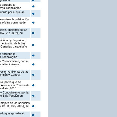
Igualdad
e aprueba la
uevas Tecnologías
cuerdo por el que se
e ordena la publicación
a oficina conjunta de
cción Ambiental de las
157, 2.7.2002), de
nibilidad y Seguridad,
n el ámbito de la Ley
 Canarias para el año
e aprueba la
as Tecnologías
y Conocimiento, por la
establecimientos
pección Ambiental de las
ención y Control
to, por la que se
y Asociación Canaria de
n el año 2016
 y Conocimiento, por la
de Baja Tensión en
 mejora de los servicios
(BOC 90, 13.5.2015), se
erdo que aprueba el