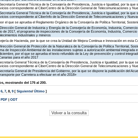
Secretaría General Técnica de la Consejería de Presidencia, Justicia e Igualdad, por la que 
ervicios correspondiente al CiberCentro de la Dirección General de Telecomunicaciones y N
Secretaría General Técnica de la Consejería de Presidencia, Justicia e Igualdad, por la que 
ervicios correspondiente al CiberInfo de la Dirección General de Telecomunicaciones y Nuev
or el que se aprueba el Reglamento Orgánico de la Consejería de Política Territorial, Sosteni
Dirección General de Industria y Energía de la Consejería de Economía, Industria, Comercio
icio de 2017, el programa de inspecciones de la Consejería de Economía, Industria, Comercio
blecimientos industriales y mineros
ejería de Hacienda, por la que se crea la Unidad de Mejora Continua e Innovación en esta C
irección General de Protección de la Naturaleza de la Consejería de Política Territorial, Sost
ma de Inspección Ambiental de las instalaciones sujetas a autorización ambiental integrada e
diciembre, por el que se aprueba el texto refundido de la Ley de prevención y control integra
anarias para el año 2017
ecretaría General Técnica de la Consejería de Presidencia, Justicia e Igualdad, por la que s
ervicios correspondiente al CiberCentro de la Dirección General de Telecomunicaciones y N
Secretaría General de Presidencia del Gobierno, por la que se dispone la publicación del Acu
ransporte por Carretera a efectuar en el año 2018»
, mostrando del 176 al 200.
,
6
,
7
,
8
,
9
[
Siguiente
/
Último
]
|
PDF
|
ODT