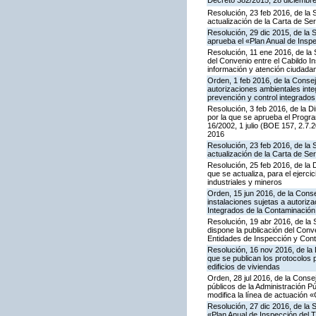
Decreto 382/2015, 28 diciembre,
Resolución, 23 feb 2016, de la 
actualización de la Carta de S
Resolución, 29 dic 2015, de la 
aprueba el «Plan Anual de Inspe
Resolución, 11 ene 2016, de la 
del Convenio entre el Cabildo I
información y atención ciudada
Orden, 1 feb 2016, de la Conseje
autorizaciones ambientales inte
prevención y control integrado
Resolución, 3 feb 2016, de la Di
por la que se aprueba el Progra
16/2002, 1 julio (BOE 157, 2.7.
2016
Resolución, 23 feb 2016, de la 
actualización de la Carta de S
Resolución, 25 feb 2016, de la 
que se actualiza, para el ejerc
industriales y mineros
Orden, 15 jun 2016, de la Consej
instalaciones sujetas a autoriza
Integrados de la Contaminació
Resolución, 19 abr 2016, de la
dispone la publicación del Con
Entidades de Inspección y Contr
Resolución, 16 nov 2016, de la 
que se publican los protocolos 
edificios de viviendas
Orden, 28 jul 2016, de la Consej
públicos de la Administración P
modifica la línea de actuación «
Resolución, 27 dic 2016, de la 
«Plan Anual de Inspección del T