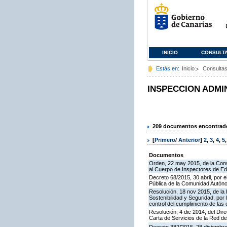
INICIO
CONSULT
Estás en:
Inicio
Consulta
INSPECCION ADMI
209 documentos encontrados
[
Primero
/
Anterior
]
2
,
3
,
4
,
5
Documentos
Orden, 22 may 2015, de la Cons
al Cuerpo de Inspectores de E
Decreto 68/2015, 30 abril, por e
Pública de la Comunidad Autón
Resolución, 18 nov 2015, de la D
Sostenibilidad y Seguridad, por 
control del cumplimiento de las
Resolución, 4 dic 2014, del Dir
Carta de Servicios de la Red 