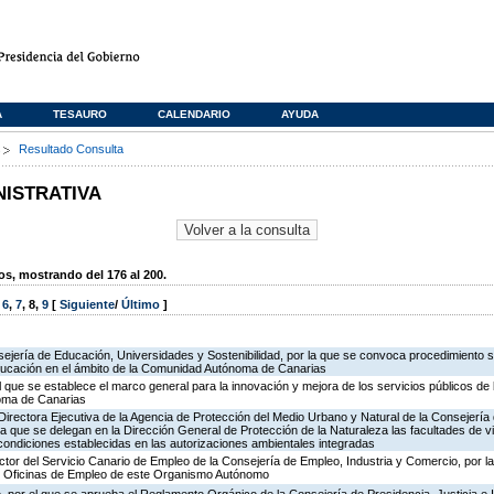
A
TESAURO
CALENDARIO
AYUDA
s
Resultado Consulta
NISTRATIVA
, mostrando del 176 al 200.
,
6
,
7
,
8
,
9
[
Siguiente
/
Último
]
ejería de Educación, Universidades y Sostenibilidad, por la que se convoca procedimiento s
ducación en el ámbito de la Comunidad Autónoma de Canarias
l que se establece el marco general para la innovación y mejora de los servicios públicos de 
oma de Canarias
irectora Ejecutiva de la Agencia de Protección del Medio Urbano y Natural de la Consejería de 
la que se delegan en la Dirección General de Protección de la Naturaleza las facultades de vi
 condiciones establecidas en las autorizaciones ambientales integradas
ector del Servicio Canario de Empleo de la Consejería de Empleo, Industria y Comercio, por l
de Oficinas de Empleo de este Organismo Autónomo