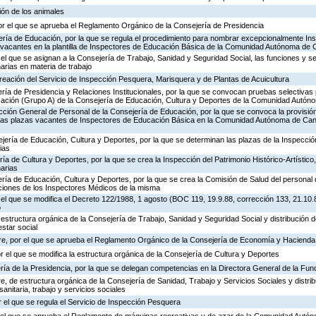
ión de los animales
or el que se aprueba el Reglamento Orgánico de la Consejería de Presidencia
ería de Educación, por la que se regula el procedimiento para nombrar excepcionalmente In
s vacantes en la plantilla de Inspectores de Educación Básica de la Comunidad Autónoma de 
 el que se asignan a la Consejería de Trabajo, Sanidad y Seguridad Social, las funciones y s
rias en materia de trabajo
creación del Servicio de Inspección Pesquera, Marisquera y de Plantas de Acuicultura
ría de Presidencia y Relaciones Institucionales, por la que se convocan pruebas selectivas 
ación (Grupo A) de la Consejería de Educación, Cultura y Deportes de la Comunidad Autón
ección General de Personal de la Consejería de Educación, por la que se convoca la provisió
de las plazas vacantes de Inspectores de Educación Básica en la Comunidad Autónoma de Can
jería de Educación, Cultura y Deportes, por la que se determinan las plazas de la Inspecci
ias
ría de Cultura y Deportes, por la que se crea la Inspección del Patrimonio Histórico-Artístic
arias
ría de Educación, Cultura y Deportes, por la que se crea la Comisión de Salud del personal 
nciones de los Inspectores Médicos de la misma
 el que se modifica el Decreto 122/1988, 1 agosto (BOC 119, 19.9.88, corrección 133, 21.10.
o
 estructura orgánica de la Consejería de Trabajo, Sanidad y Seguridad Social y distribución
estar social
re, por el que se aprueba el Reglamento Orgánico de la Consejería de Economía y Hacienda
or el que se modifica la estructura orgánica de la Consejería de Cultura y Deportes
ría de la Presidencia, por la que se delegan competencias en la Directora General de la Fun
, de estructura orgánica de la Consejería de Sanidad, Trabajo y Servicios Sociales y distr
sanitaria, trabajo y servicios sociales
 el que se regula el Servicio de Inspección Pesquera