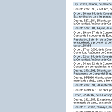
Ley 8/1991, 30 abril, de protecc
Decreto 278/1999, 7 octubre, p
Orden, 30 mar 84, de la Consej
Extraordinarios para las plaza
Decreto 527/1984, 15 junio, por
la Comunidad Autónoma de Cana
Decreto 570/1984, 14 julio, de 
Orden, 19 nov 97, de la Conseje
Cuerpo de Inspectores de Educ
Resolución, 2 abr 84, de la Dir
extraordinario y provisión al 
curso 1984/85
Orden, 17 oct 2000, de la Conse
Comunidad Autónoma de Canar
Orden, 22 oct 84, de la Conseje
la Comunidad Autónoma de Can
Orden, 24 ago 92, de la Conseje
Consejería y se regulan las fu
Decreto 140/1991, 28 junio, por
Reglamento del Juego del Bing
Decreto 95/1986, 6 junio, sobre
materia de trabajo, salud y bien
Decreto 230/1991, 20 septiemb
Decreto 66/1986, 18 de abril, p
Orden, 22 abr 87, de la Conseje
Decreto 191/1987, 11 septiembre
en materia de salud, asistencia 
Decreto 115/1987, 28 mayo, por