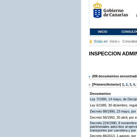
INICIO
CONSULT
Estás en:
Inicio
Consulta
INSPECCION ADMI
209 documentos encontrados
[Primero/Anterior]
1
,
2
,
3
,
4
,
Documentos
Ley 7/1990, 14 mayo, de Discipli
Ley 6/1985, 30 diciembre, regu
Decreto 88/1990, 23 mayo, por 
Decreto 56/1992, 30 abril, por
Decreto 224/1990, 8 noviembre,
patrimoniales adscritos al ejerc
transportes por carretera y por
Decreto 86/2013, 1 agosto, por 