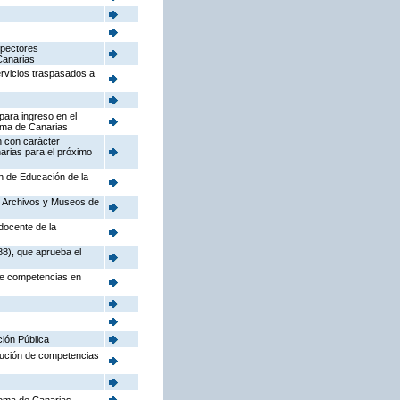
spectores
Canarias
ervicios traspasados a
para ingreso en el
oma de Canarias
n con carácter
arias para el próximo
ón de Educación de la
o, Archivos y Museos de
docente de la
88), que aprueba el
 de competencias en
ción Pública
ibución de competencias