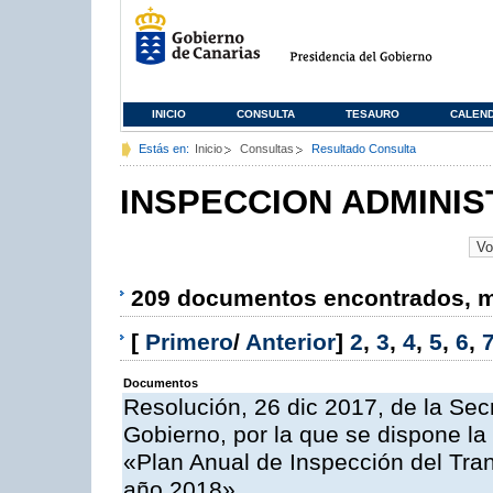
INICIO
CONSULTA
TESAURO
CALEN
Estás en:
Inicio
Consultas
Resultado Consulta
INSPECCION ADMINIS
209 documentos encontrados, mo
[
Primero
/
Anterior
]
2
,
3
,
4
,
5
,
6
,
Documentos
Resolución, 26 dic 2017, de la Sec
Gobierno, por la que se dispone la
«Plan Anual de Inspección del Tran
año 2018»