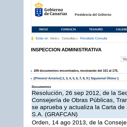
INICIO
CONSULTA
TESAURO
CALEN
Estás en:
Inicio
Consultas
Resultado Consulta
INSPECCION ADMINISTRATIVA
209 documentos encontrados, mostrando del 151 al 175.
[
Primero
/
Anterior
]
2
,
3
,
4
,
5
,
6
,
7
,
8
,
9
[
Siguiente
/
Último
]
Documentos
Resolución, 26 sep 2012, de la Sec
Consejería de Obras Públicas, Transp
se aprueba y actualiza la Carta de
S.A. (GRAFCAN)
Orden, 14 ago 2013, de la Conseje