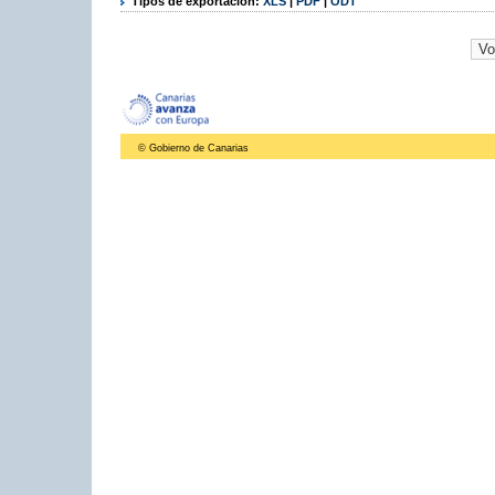
Tipos de exportación:
XLS
|
PDF
|
ODT
© Gobierno de Canarias