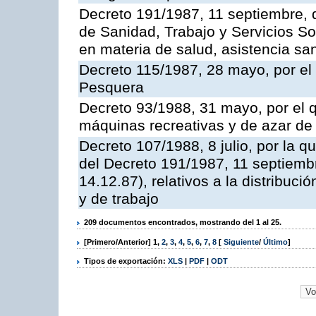
Decreto 191/1987, 11 septiembre, d
de Sanidad, Trabajo y Servicios So
en materia de salud, asistencia sani
Decreto 115/1987, 28 mayo, por el 
Pesquera
Decreto 93/1988, 31 mayo, por el 
máquinas recreativas y de azar d
Decreto 107/1988, 8 julio, por la 
del Decreto 191/1987, 11 septiemb
14.12.87), relativos a la distribuc
y de trabajo
209 documentos encontrados, mostrando del 1 al 25.
[Primero/Anterior]
1
,
2
,
3
,
4
,
5
,
6
,
7
,
8
[
Siguiente
/
Último
]
Tipos de exportación:
XLS
|
PDF
|
ODT