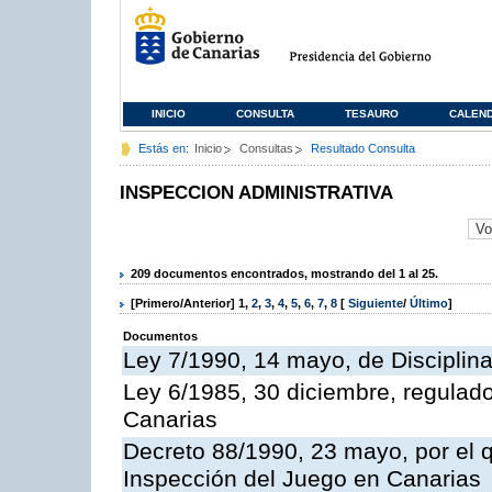
INICIO
CONSULTA
TESAURO
CALEN
Estás en:
Inicio
Consultas
Resultado Consulta
INSPECCION ADMINISTRATIVA
209 documentos encontrados, mostrando del 1 al 25.
[Primero/Anterior]
1
,
2
,
3
,
4
,
5
,
6
,
7
,
8
[
Siguiente
/
Último
]
Documentos
Ley 7/1990, 14 mayo, de Disciplina 
Ley 6/1985, 30 diciembre, regulad
Canarias
Decreto 88/1990, 23 mayo, por el q
Inspección del Juego en Canarias