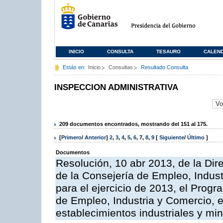
INICIO
CONSULTA
TESAURO
CALEN
Estás en:
Inicio
Consultas
Resultado Consulta
INSPECCION ADMINISTRATIVA
209 documentos encontrados, mostrando del 151 al 175.
[
Primero
/
Anterior
]
2
,
3
,
4
,
5
,
6
,
7
,
8
,
9
[
Siguiente
/
Último
]
Documentos
Resolución, 10 abr 2013, de la Dir
de la Consejería de Empleo, Indust
para el ejercicio de 2013, el Prog
de Empleo, Industria y Comercio, e
establecimientos industriales y mi