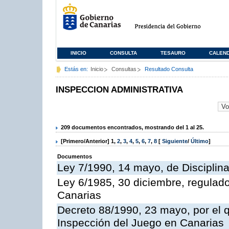
INICIO
CONSULTA
TESAURO
CALEN
Estás en:
Inicio
Consultas
Resultado Consulta
INSPECCION ADMINISTRATIVA
209 documentos encontrados, mostrando del 1 al 25.
[Primero/Anterior]
1
,
2
,
3
,
4
,
5
,
6
,
7
,
8
[
Siguiente
/
Último
]
Documentos
Ley 7/1990, 14 mayo, de Disciplina 
Ley 6/1985, 30 diciembre, regulad
Canarias
Decreto 88/1990, 23 mayo, por el q
Inspección del Juego en Canarias