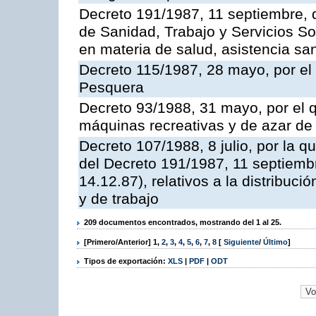
Decreto 191/1987, 11 septiembre, d
de Sanidad, Trabajo y Servicios So
en materia de salud, asistencia sani
Decreto 115/1987, 28 mayo, por el 
Pesquera
Decreto 93/1988, 31 mayo, por el 
máquinas recreativas y de azar d
Decreto 107/1988, 8 julio, por la 
del Decreto 191/1987, 11 septiemb
14.12.87), relativos a la distribuc
y de trabajo
209 documentos encontrados, mostrando del 1 al 25.
[Primero/Anterior]
1
,
2
,
3
,
4
,
5
,
6
,
7
,
8
[
Siguiente
/
Último
]
Tipos de exportación:
XLS
|
PDF
|
ODT