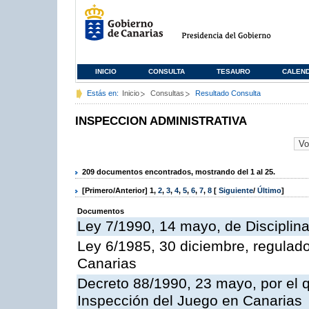
INICIO
CONSULTA
TESAURO
CALEN
Estás en:
Inicio
Consultas
Resultado Consulta
INSPECCION ADMINISTRATIVA
209 documentos encontrados, mostrando del 1 al 25.
[Primero/Anterior]
1
,
2
,
3
,
4
,
5
,
6
,
7
,
8
[
Siguiente
/
Último
]
Documentos
Ley 7/1990, 14 mayo, de Disciplina 
Ley 6/1985, 30 diciembre, regulad
Canarias
Decreto 88/1990, 23 mayo, por el q
Inspección del Juego en Canarias