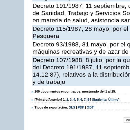
Decreto 191/1987, 11 septiembre, d
de Sanidad, Trabajo y Servicios So
en materia de salud, asistencia sani
Decreto 115/1987, 28 mayo, por el 
Pesquera
Decreto 93/1988, 31 mayo, por el 
máquinas recreativas y de azar d
Decreto 107/1988, 8 julio, por la 
del Decreto 191/1987, 11 septiemb
14.12.87), relativos a la distribuc
y de trabajo
209 documentos encontrados, mostrando del 1 al 25.
[Primero/Anterior]
1
,
2
,
3
,
4
,
5
,
6
,
7
,
8
[
Siguiente
/
Último
]
Tipos de exportación:
XLS
|
PDF
|
ODT