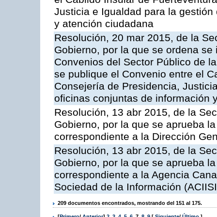
Justicia e Igualdad para la gestión
y atención ciudadana
Resolución, 20 mar 2015, de la Sec
Gobierno, por la que se ordena se 
Convenios del Sector Público de 
se publique el Convenio entre el C
Consejería de Presidencia, Justicia
oficinas conjuntas de información 
Resolución, 13 abr 2015, de la Sec
Gobierno, por la que se aprueba la 
correspondiente a la Dirección Gene
Resolución, 13 abr 2015, de la Sec
Gobierno, por la que se aprueba la 
correspondiente a la Agencia Canar
Sociedad de la Información (ACIISI
209 documentos encontrados, mostrando del 151 al 175.
[
Primero
/
Anterior
]
2
,
3
,
4
,
5
,
6
,
7
,
8
,
9
[
Siguiente
/
Último
]