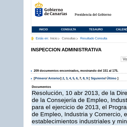
INICIO
CONSULTA
TESAURO
CALEN
Estás en:
Inicio
Consultas
Resultado Consulta
INSPECCION ADMINISTRATIVA
209 documentos encontrados, mostrando del 151 al 175.
[
Primero
/
Anterior
]
2
,
3
,
4
,
5
,
6
,
7
,
8
,
9
[
Siguiente
/
Último
]
Documentos
Resolución, 10 abr 2013, de la Dir
de la Consejería de Empleo, Indust
para el ejercicio de 2013, el Prog
de Empleo, Industria y Comercio, e
establecimientos industriales y mi