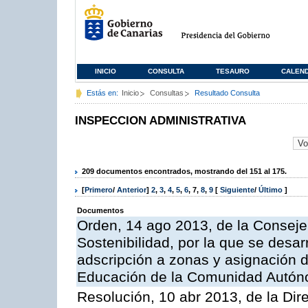
INICIO
CONSULTA
TESAURO
CALEN
Estás en:
Inicio
Consultas
Resultado Consulta
INSPECCION ADMINISTRATIVA
209 documentos encontrados, mostrando del 151 al 175.
[
Primero
/
Anterior
]
2
,
3
,
4
,
5
,
6
,
7
,
8
,
9
[
Siguiente
/
Último
]
Documentos
Orden, 14 ago 2013, de la Conseje
Sostenibilidad, por la que se desar
adscripción a zonas y asignación d
Educación de la Comunidad Autón
Resolución, 10 abr 2013, de la Dir