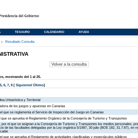
A
TESAURO
CALENDARIO
AYUDA
s
Resultado Consulta
NISTRATIVA
, mostrando del 1 al 25.
5
,
6
,
7
,
8
[
Siguiente
/
Último
]
na Urbanística y Territorial
ladora de los juegos y apuestas en Canarias
el que se reglamenta el Servicio de Inspección del Juego en Canarias
 el que se aprueba el Reglamento Orgánico de la Consejería de Turismo y Transportes
 por el que se asignan a la Consejería de Turismo y Transportes los medios personales, pr
icio de las facultades delegadas por la Ley orgánica 5/1987, 30 julio (BOE 182, 31.7.87), en r
 cable
el que se aprueba el Reglamento de actividades clasificadas y espectáculos públicos