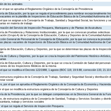
ión de los animales
or el que se aprueba el Reglamento Orgánico de la Consejería de Presidencia
ería de Educación, por la que se regula el procedimiento para nombrar excepcionalmente In
s vacantes en la plantilla de Inspectores de Educación Básica de la Comunidad Autónoma de 
 el que se asignan a la Consejería de Trabajo, Sanidad y Seguridad Social, las funciones y s
rias en materia de trabajo
creación del Servicio de Inspección Pesquera, Marisquera y de Plantas de Acuicultura
ría de Presidencia y Relaciones Institucionales, por la que se convocan pruebas selectivas 
ación (Grupo A) de la Consejería de Educación, Cultura y Deportes de la Comunidad Autón
ección General de Personal de la Consejería de Educación, por la que se convoca la provisió
de las plazas vacantes de Inspectores de Educación Básica en la Comunidad Autónoma de Can
jería de Educación, Cultura y Deportes, por la que se determinan las plazas de la Inspecci
ias
ría de Cultura y Deportes, por la que se crea la Inspección del Patrimonio Histórico-Artístic
arias
ría de Educación, Cultura y Deportes, por la que se crea la Comisión de Salud del personal 
nciones de los Inspectores Médicos de la misma
 el que se modifica el Decreto 122/1988, 1 agosto (BOC 119, 19.9.88, corrección 133, 21.10.
o
 estructura orgánica de la Consejería de Trabajo, Sanidad y Seguridad Social y distribución
estar social
re, por el que se aprueba el Reglamento Orgánico de la Consejería de Economía y Hacienda
or el que se modifica la estructura orgánica de la Consejería de Cultura y Deportes
ría de la Presidencia, por la que se delegan competencias en la Directora General de la Fun
, de estructura orgánica de la Consejería de Sanidad, Trabajo y Servicios Sociales y distr
sanitaria, trabajo y servicios sociales
 el que se regula el Servicio de Inspección Pesquera