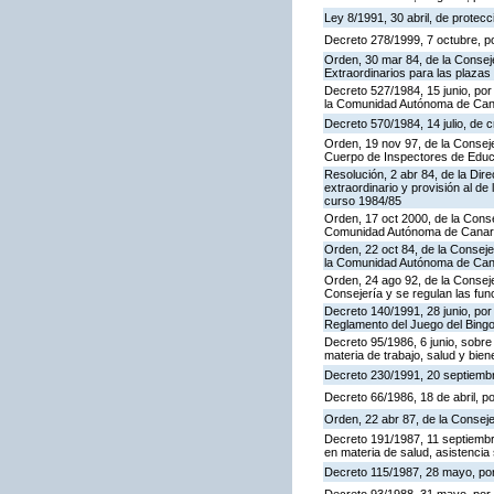
Ley 8/1991, 30 abril, de protecc
Decreto 278/1999, 7 octubre, p
Orden, 30 mar 84, de la Consej
Extraordinarios para las plaza
Decreto 527/1984, 15 junio, por
la Comunidad Autónoma de Cana
Decreto 570/1984, 14 julio, de 
Orden, 19 nov 97, de la Conseje
Cuerpo de Inspectores de Educ
Resolución, 2 abr 84, de la Dir
extraordinario y provisión al 
curso 1984/85
Orden, 17 oct 2000, de la Conse
Comunidad Autónoma de Canar
Orden, 22 oct 84, de la Conseje
la Comunidad Autónoma de Can
Orden, 24 ago 92, de la Conseje
Consejería y se regulan las fu
Decreto 140/1991, 28 junio, por
Reglamento del Juego del Bing
Decreto 95/1986, 6 junio, sobre
materia de trabajo, salud y bien
Decreto 230/1991, 20 septiemb
Decreto 66/1986, 18 de abril, p
Orden, 22 abr 87, de la Conseje
Decreto 191/1987, 11 septiembre
en materia de salud, asistencia 
Decreto 115/1987, 28 mayo, por