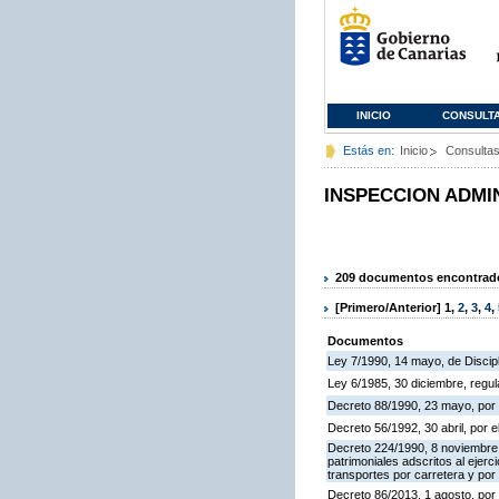
INICIO
CONSULT
Estás en:
Inicio
Consulta
INSPECCION ADMI
209 documentos encontrados
[Primero/Anterior]
1
,
2
,
3
,
4
,
Documentos
Ley 7/1990, 14 mayo, de Discipli
Ley 6/1985, 30 diciembre, regu
Decreto 88/1990, 23 mayo, por 
Decreto 56/1992, 30 abril, por
Decreto 224/1990, 8 noviembre,
patrimoniales adscritos al ejerc
transportes por carretera y por
Decreto 86/2013, 1 agosto, por 