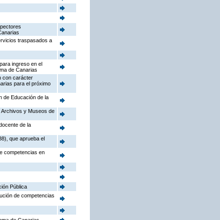
spectores
Canarias
ervicios traspasados a
para ingreso en el
oma de Canarias
n con carácter
arias para el próximo
ón de Educación de la
o, Archivos y Museos de
docente de la
88), que aprueba el
 de competencias en
ción Pública
ibución de competencias