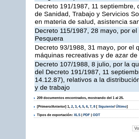
Decreto 191/1987, 11 septiembre, d
de Sanidad, Trabajo y Servicios So
en materia de salud, asistencia sani
Decreto 115/1987, 28 mayo, por el 
Pesquera
Decreto 93/1988, 31 mayo, por el 
máquinas recreativas y de azar d
Decreto 107/1988, 8 julio, por la 
del Decreto 191/1987, 11 septiemb
14.12.87), relativos a la distribuc
y de trabajo
209 documentos encontrados, mostrando del 1 al 25.
[Primero/Anterior]
1
,
2
,
3
,
4
,
5
,
6
,
7
,
8
[
Siguiente
/
Último
]
Tipos de exportación:
XLS
|
PDF
|
ODT