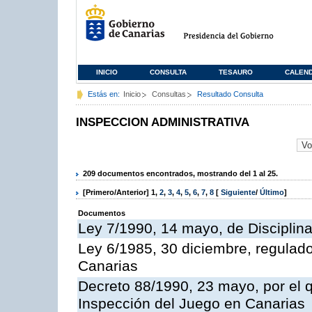
INICIO
CONSULTA
TESAURO
CALEN
Estás en:
Inicio
Consultas
Resultado Consulta
INSPECCION ADMINISTRATIVA
209 documentos encontrados, mostrando del 1 al 25.
[Primero/Anterior]
1
,
2
,
3
,
4
,
5
,
6
,
7
,
8
[
Siguiente
/
Último
]
Documentos
Ley 7/1990, 14 mayo, de Disciplina 
Ley 6/1985, 30 diciembre, regulad
Canarias
Decreto 88/1990, 23 mayo, por el q
Inspección del Juego en Canarias