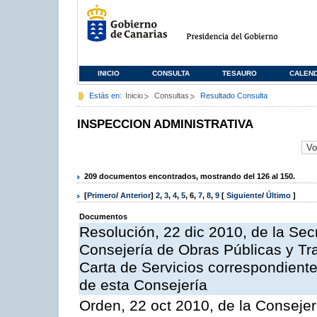
INICIO
CONSULTA
TESAURO
CALEN
Estás en:
Inicio
Consultas
Resultado Consulta
INSPECCION ADMINISTRATIVA
209 documentos encontrados, mostrando del 126 al 150.
[
Primero
/
Anterior
]
2
,
3
,
4
,
5
,
6
,
7
,
8
,
9
[
Siguiente
/
Último
]
Documentos
Resolución, 22 dic 2010, de la Sec
Consejería de Obras Públicas y Tra
Carta de Servicios correspondiente
de esta Consejería
Orden, 22 oct 2010, de la Consejer