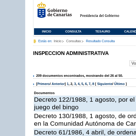
INICIO
CONSULTA
TESAURO
CALEN
Estás en:
Inicio
Consultas
Resultado Consulta
INSPECCION ADMINISTRATIVA
209 documentos encontrados, mostrando del 26 al 50.
[
Primero
/
Anterior
]
1
,
2
,
3
,
4
,
5
,
6
,
7
,
8
[
Siguiente
/
Último
]
Documentos
Decreto 122/1988, 1 agosto, por e
juego del bingo
Decreto 130/1988, 1 agosto, de or
en la Comunidad Autónoma de Can
Decreto 61/1986, 4 abril, de orden