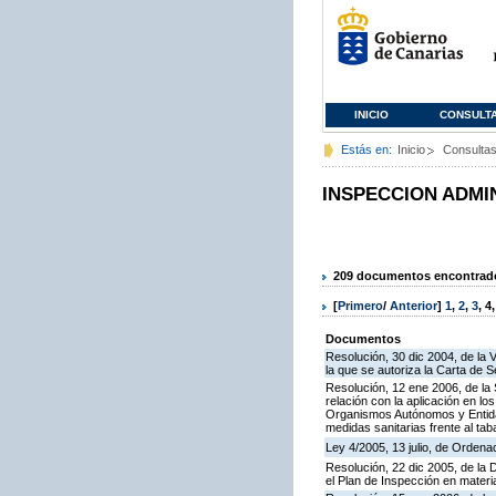
INICIO
CONSULT
Estás en:
Inicio
Consulta
INSPECCION ADMI
209 documentos encontrados
[
Primero
/
Anterior
]
1
,
2
,
3
,
4
Documentos
Resolución, 30 dic 2004, de la 
la que se autoriza la Carta de S
Resolución, 12 ene 2006, de la 
relación con la aplicación en l
Organismos Autónomos y Entida
medidas sanitarias frente al tab
Ley 4/2005, 13 julio, de Orden
Resolución, 22 dic 2005, de la 
el Plan de Inspección en mater