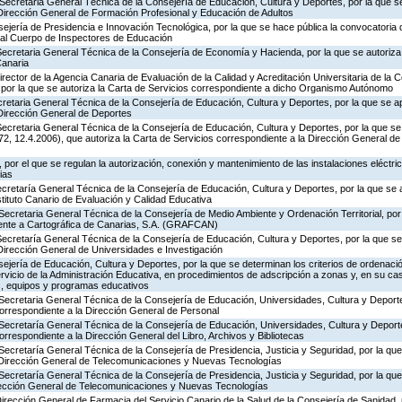
Secretaria General Técnica de la Consejería de Educación, Cultura y Deportes, por la que se
 Dirección General de Formación Profesional y Educación de Adultos
ejería de Presidencia e Innovación Tecnológica, por la que se hace pública la convocatoria
 al Cuerpo de Inspectores de Educación
ecretaria General Técnica de la Consejería de Economía y Hacienda, por la que se autoriza 
Canaria
rector de la Agencia Canaria de Evaluación de la Calidad y Acreditación Universitaria de la 
 por la que se autoriza la Carta de Servicios correspondiente a dicho Organismo Autónomo
ecretaria General Técnica de la Consejería de Educación, Cultura y Deportes, por la que se a
 Dirección General de Deportes
ecretaria General Técnica de la Consejería de Educación, Cultura y Deportes, por la que se
, 12.4.2006), que autoriza la Carta de Servicios correspondiente a la Dirección General de
por el que se regulan la autorización, conexión y mantenimiento de las instalaciones eléctric
ias
ecretaría General Técnica de la Consejería de Educación, Cultura y Deportes, por la que se 
stituto Canario de Evaluación y Calidad Educativa
Secretaria General Técnica de la Consejería de Medio Ambiente y Ordenación Territorial, por 
iente a Cartográfica de Canarias, S.A. (GRAFCAN)
Secretaría General Técnica de la Consejería de Educación, Cultura y Deportes, por la que se
Dirección General de Universidades e Investigación
jería de Educación, Cultura y Deportes, por la que se determinan los criterios de ordenació
rvicio de la Administración Educativa, en procedimientos de adscripción a zonas y, en su ca
s, equipos y programas educativos
Secretaria General Técnica de la Consejería de Educación, Universidades, Cultura y Deporte
correspondiente a la Dirección General de Personal
 Secretaría General Técnica de la Consejería de Educación, Universidades, Cultura y Deporte
orrespondiente a la Dirección General del Libro, Archivos y Bibliotecas
Secretaría General Técnica de la Consejería de Presidencia, Justicia y Seguridad, por la qu
a Dirección General de Telecomunicaciones y Nuevas Tecnologías
Secretaría General Técnica de la Consejería de Presidencia, Justicia y Seguridad, por la qu
irección General de Telecomunicaciones y Nuevas Tecnologías
Dirección General de Farmacia del Servicio Canario de la Salud de la Consejería de Sanidad,