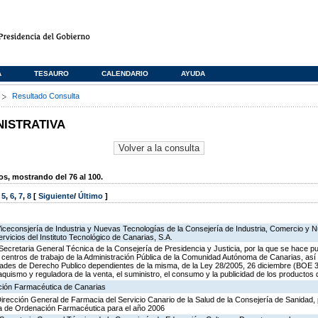
A
TESAURO
CALENDARIO
AYUDA
s
Resultado Consulta
NISTRATIVA
, mostrando del 76 al 100.
,
5
,
6
,
7
,
8
[
Siguiente
/
Último
]
Viceconsjería de Industria y Nuevas Tecnologías de la Consejería de Industria, Comercio y 
ervicios del Instituto Tecnológico de Canarias, S.A.
Secretaria General Técnica de la Consejería de Presidencia y Justicia, por la que se hace pu
os centros de trabajo de la Administración Pública de la Comunidad Autónoma de Canarias, as
des de Derecho Publico dependientes de la misma, de la Ley 28/2005, 26 diciembre (BOE 3
aquismo y reguladora de la venta, el suministro, el consumo y la publicidad de los productos 
ación Farmacéutica de Canarias
Dirección General de Farmacia del Servicio Canario de la Salud de la Consejería de Sanidad,
ia de Ordenación Farmacéutica para el año 2006