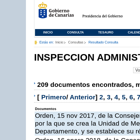
INICIO
CONSULTA
TESAURO
CALEN
Estás en:
Inicio
Consultas
Resultado Consulta
INSPECCION ADMINIS
209 documentos encontrados, mo
[
Primero
/
Anterior
]
2
,
3
,
4
,
5
,
6
,
Documentos
Orden, 15 nov 2017, de la Conseje
por la que se crea la Unidad de Me
Departamento, y se establece su 