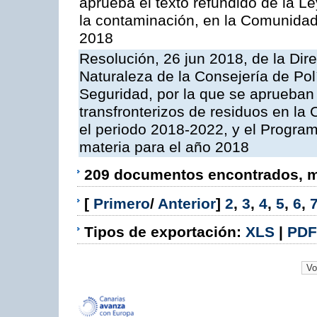
aprueba el texto refundido de la L
la contaminación, en la Comunida
2018
Resolución, 26 jun 2018, de la Dir
Naturaleza de la Consejería de Polít
Seguridad, por la que se aprueban 
transfronterizos de residuos en l
el periodo 2018-2022, y el Progra
materia para el año 2018
209 documentos encontrados, mo
[
Primero
/
Anterior
]
2
,
3
,
4
,
5
,
6
,
Tipos de exportación:
XLS
|
PDF