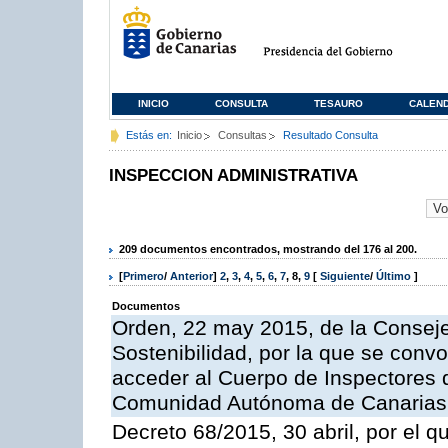
INICIO
CONSULTA
TESAURO
CALEN
Estás en:
Inicio
Consultas
Resultado Consulta
INSPECCION ADMINISTRATIVA
209 documentos encontrados, mostrando del 176 al 200.
[
Primero
/
Anterior
]
2
,
3
,
4
,
5
,
6
,
7
,
8
,
9
[
Siguiente
/
Último
]
Documentos
Orden, 22 may 2015, de la Conseje
Sostenibilidad, por la que se conv
acceder al Cuerpo de Inspectores 
Comunidad Autónoma de Canarias
Decreto 68/2015, 30 abril, por el q