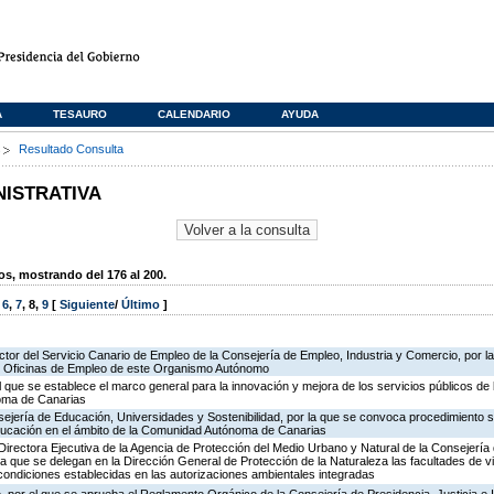
A
TESAURO
CALENDARIO
AYUDA
s
Resultado Consulta
NISTRATIVA
, mostrando del 176 al 200.
,
6
,
7
,
8
,
9
[
Siguiente
/
Último
]
ector del Servicio Canario de Empleo de la Consejería de Empleo, Industria y Comercio, por l
de Oficinas de Empleo de este Organismo Autónomo
l que se establece el marco general para la innovación y mejora de los servicios públicos de 
oma de Canarias
ejería de Educación, Universidades y Sostenibilidad, por la que se convoca procedimiento s
ducación en el ámbito de la Comunidad Autónoma de Canarias
irectora Ejecutiva de la Agencia de Protección del Medio Urbano y Natural de la Consejería de 
la que se delegan en la Dirección General de Protección de la Naturaleza las facultades de vi
 condiciones establecidas en las autorizaciones ambientales integradas