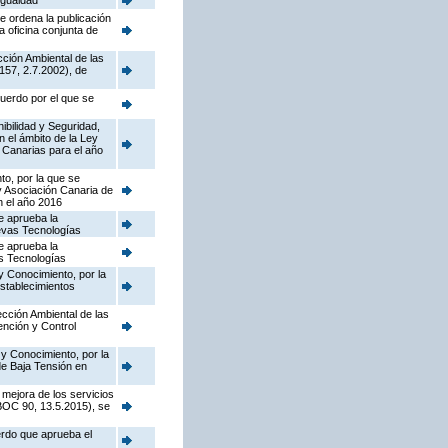
Igualdad
e ordena la publicación
a oficina conjunta de
cción Ambiental de las
157, 2.7.2002), de
cuerdo por el que se
nibilidad y Seguridad,
n el ámbito de la Ley
 Canarias para el año
to, por la que se
y Asociación Canaria de
n el año 2016
e aprueba la
uevas Tecnologías
e aprueba la
as Tecnologías
y Conocimiento, por la
establecimientos
pección Ambiental de las
ención y Control
 y Conocimiento, por la
de Baja Tensión en
 mejora de los servicios
(BOC 90, 13.5.2015), se
erdo que aprueba el