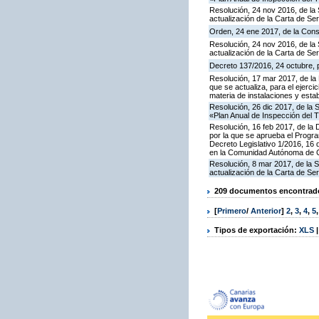
Resolución, 24 nov 2016, de la 
actualización de la Carta de S
Orden, 24 ene 2017, de la Cons
Resolución, 24 nov 2016, de la 
actualización de la Carta de S
Decreto 137/2016, 24 octubre, p
Resolución, 17 mar 2017, de la 
que se actualiza, para el ejerc
materia de instalaciones y esta
Resolución, 26 dic 2017, de la 
«Plan Anual de Inspección del T
Resolución, 16 feb 2017, de la D
por la que se aprueba el Progra
Decreto Legislativo 1/2016, 16 
en la Comunidad Autónoma de C
Resolución, 8 mar 2017, de la S
actualización de la Carta de S
209 documentos encontrados
[
Primero
/
Anterior
]
2
,
3
,
4
,
5
Tipos de exportación:
XLS