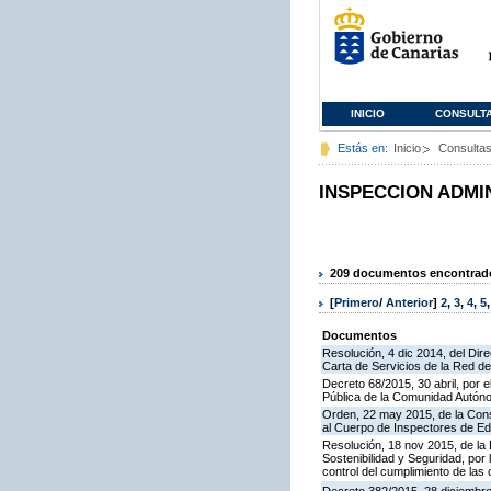
INICIO
CONSULT
Estás en:
Inicio
Consulta
INSPECCION ADMI
209 documentos encontrados
[
Primero
/
Anterior
]
2
,
3
,
4
,
5
Documentos
Resolución, 4 dic 2014, del Dir
Carta de Servicios de la Red 
Decreto 68/2015, 30 abril, por e
Pública de la Comunidad Autón
Orden, 22 may 2015, de la Cons
al Cuerpo de Inspectores de E
Resolución, 18 nov 2015, de la D
Sostenibilidad y Seguridad, por 
control del cumplimiento de las