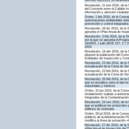
Decreto 382/2015, 28 diciembre,
Resolución, 11 ene 2016, de la 
del Convenio entre el Cabildo I
información y atención ciudada
Orden, 1 feb 2016, de la Conseje
autorizaciones ambientales inte
prevención y control integrado
Resolución, 29 dic 2015, de la 
aprueba el «Plan Anual de Inspe
Resolución, 3 feb 2016, de la Di
por la que se aprueba el Progra
16/2002, 1 julio (BOE 157, 2.7.
2016
Resolución, 19 abr 2016, de la
dispone la publicación del Con
Entidades de Inspección y Contr
Resolución, 23 feb 2016, de la 
actualización de la Carta de S
Resolución, 23 feb 2016, de la 
actualización de la Carta de S
Resolución, 25 feb 2016, de la 
que se actualiza, para el ejerc
industriales y mineros
Orden, 15 jun 2016, de la Consej
instalaciones sujetas a autoriza
Integrados de la Contaminació
Resolución, 16 nov 2016, de la 
que se publican los protocolos 
edificios de viviendas
Orden, 28 jul 2016, de la Consej
públicos de la Administración P
modifica la línea de actuación «
Resolución, 27 dic 2016, de la 
«Plan Anual de Inspección del T