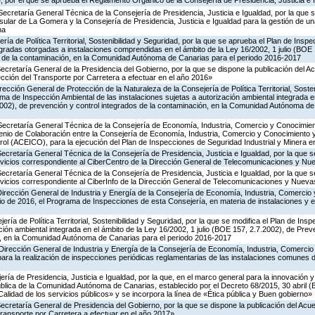
 por el que se aprueba el Reglamento Orgánico de la Consejería de Presidencia, Justicia e 
Secretaría General Técnica de la Consejería de Presidencia, Justicia e Igualdad, por la que s
nsular de La Gomera y la Consejería de Presidencia, Justicia e Igualdad para la gestión de un
na
ría de Política Territorial, Sostenibilidad y Seguridad, por la que se aprueba el Plan de Inspe
gradas otorgadas a instalaciones comprendidas en el ámbito de la Ley 16/2002, 1 julio (BOE 
s de la contaminación, en la Comunidad Autónoma de Canarias para el periodo 2016-2017
Secretaría General de la Presidencia del Gobierno, por la que se dispone la publicación del A
cción del Transporte por Carretera a efectuar en el año 2016»
rección General de Protección de la Naturaleza de la Consejería de Política Territorial, Soste
ma de Inspección Ambiental de las instalaciones sujetas a autorización ambiental integrada e
2002), de prevención y control integrados de la contaminación, en la Comunidad Autónoma de
 Secretaría General Técnica de la Consejería de Economía, Industria, Comercio y Conocimien
venio de Colaboración entre la Consejería de Economía, Industria, Comercio y Conocimiento 
ol (ACEICO), para la ejecución del Plan de Inspecciones de Seguridad Industrial y Minera e
Secretaría General Técnica de la Consejería de Presidencia, Justicia e Igualdad, por la que s
ervicios correspondiente al CiberCentro de la Dirección General de Telecomunicaciones y N
Secretaría General Técnica de la Consejería de Presidencia, Justicia e Igualdad, por la que s
ervicios correspondiente al CiberInfo de la Dirección General de Telecomunicaciones y Nuev
Dirección General de Industria y Energía de la Consejería de Economía, Industria, Comercio 
icio de 2016, el Programa de Inspecciones de esta Consejería, en materia de instalaciones y 
ería de Política Territorial, Sostenibilidad y Seguridad, por la que se modifica el Plan de Ins
ción ambiental integrada en el ámbito de la Ley 16/2002, 1 julio (BOE 157, 2.7.2002), de Prev
n, en la Comunidad Autónoma de Canarias para el periodo 2016-2017
Dirección General de Industria y Energía de la Consejería de Economía, Industria, Comercio
para la realización de inspecciones periódicas reglamentarias de las instalaciones comunes 
ería de Presidencia, Justicia e Igualdad, por la que, en el marco general para la innovación y
ública de la Comunidad Autónoma de Canarias, establecido por el Decreto 68/2015, 30 abril 
Calidad de los servicios públicos» y se incorpora la línea de «Ética pública y Buen gobierno»
Secretaría General de Presidencia del Gobierno, por la que se dispone la publicación del Acu
ransporte por Carretera a efectuar en el año 2017»