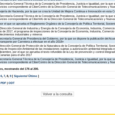
Secretaría General Técnica de la Consejería de Presidencia, Justicia e Igualdad, por la que 
ervicios correspondiente al CiberCentro de la Dirección General de Telecomunicaciones y N
ejería de Hacienda, por la que se crea la Unidad de Mejora Continua e Innovación en esta C
Secretaría General Técnica de la Consejería de Presidencia, Justicia e Igualdad, por la que 
ervicios correspondiente al CiberInfo de la Dirección General de Telecomunicaciones y Nuev
or el que se aprueba el Reglamento Orgánico de la Consejería de Política Territorial, Sosteni
Dirección General de Industria y Energía de la Consejería de Economía, Industria, Comercio
icio de 2017, el programa de inspecciones de la Consejería de Economía, Industria, Comercio
blecimientos industriales y mineros
Secretaría General de Presidencia del Gobierno, por la que se dispone la publicación del Acu
ransporte por Carretera a efectuar en el año 2018»
irección General de Protección de la Naturaleza de la Consejería de Política Territorial, Sost
ma de Inspección Ambiental de las instalaciones sujetas a autorización ambiental integrada e
diciembre, por el que se aprueba el texto refundido de la Ley de prevención y control integra
anarias para el año 2017
ecretaría General Técnica de la Consejería de Presidencia, Justicia e Igualdad, por la que s
ervicios correspondiente al CiberCentro de la Dirección General de Telecomunicaciones y N
, mostrando del 176 al 200.
,
6
,
7
,
8
,
9
[
Siguiente
/
Último
]
|
PDF
|
ODT