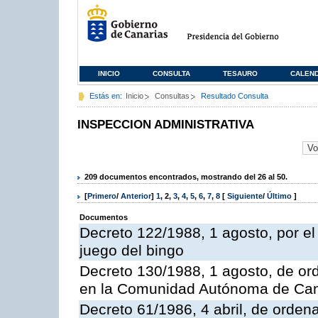
INICIO
CONSULTA
TESAURO
CALEN
Estás en:
Inicio
Consultas
Resultado Consulta
INSPECCION ADMINISTRATIVA
209 documentos encontrados, mostrando del 26 al 50.
[
Primero
/
Anterior
]
1
,
2
,
3
,
4
,
5
,
6
,
7
,
8
[
Siguiente
/
Último
]
Documentos
Decreto 122/1988, 1 agosto, por e
juego del bingo
Decreto 130/1988, 1 agosto, de or
en la Comunidad Autónoma de Can
Decreto 61/1986, 4 abril, de orden