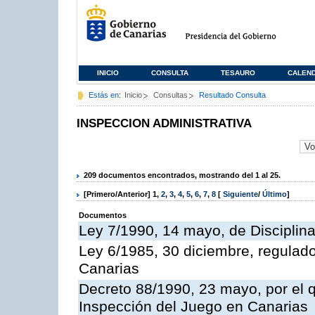
INICIO
CONSULTA
TESAURO
CALEN
Estás en:
Inicio
Consultas
Resultado Consulta
INSPECCION ADMINISTRATIVA
209 documentos encontrados, mostrando del 1 al 25.
[Primero/Anterior]
1
,
2
,
3
,
4
,
5
,
6
,
7
,
8
[
Siguiente
/
Último
]
Documentos
Ley 7/1990, 14 mayo, de Disciplina 
Ley 6/1985, 30 diciembre, regulad
Canarias
Decreto 88/1990, 23 mayo, por el q
Inspección del Juego en Canarias