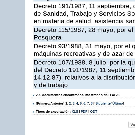
Decreto 191/1987, 11 septiembre, d
de Sanidad, Trabajo y Servicios So
en materia de salud, asistencia sani
Decreto 115/1987, 28 mayo, por el 
Pesquera
Decreto 93/1988, 31 mayo, por el 
máquinas recreativas y de azar d
Decreto 107/1988, 8 julio, por la 
del Decreto 191/1987, 11 septiemb
14.12.87), relativos a la distribuc
y de trabajo
209 documentos encontrados, mostrando del 1 al 25.
[Primero/Anterior]
1
,
2
,
3
,
4
,
5
,
6
,
7
,
8
[
Siguiente
/
Último
]
Tipos de exportación:
XLS
|
PDF
|
ODT