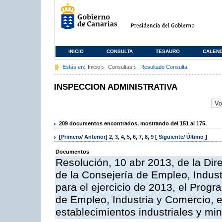
INICIO
CONSULTA
TESAURO
CALEN
Estás en:
Inicio
Consultas
Resultado Consulta
INSPECCION ADMINISTRATIVA
209 documentos encontrados, mostrando del 151 al 175.
[
Primero
/
Anterior
]
2
,
3
,
4
,
5
,
6
,
7
,
8
,
9
[
Siguiente
/
Último
]
Documentos
Resolución, 10 abr 2013, de la Dir
de la Consejería de Empleo, Indust
para el ejercicio de 2013, el Prog
de Empleo, Industria y Comercio, e
establecimientos industriales y mi