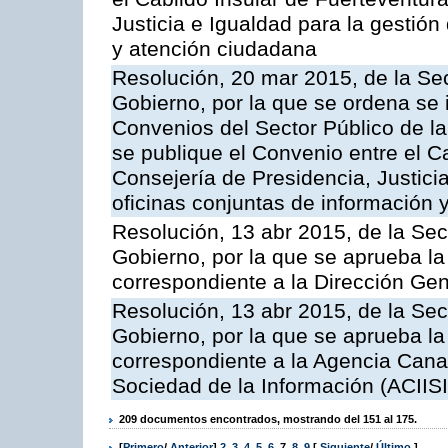
Justicia e Igualdad para la gestión
y atención ciudadana
Resolución, 20 mar 2015, de la Sec
Gobierno, por la que se ordena se 
Convenios del Sector Público de 
se publique el Convenio entre el C
Consejería de Presidencia, Justicia
oficinas conjuntas de información 
Resolución, 13 abr 2015, de la Sec
Gobierno, por la que se aprueba la 
correspondiente a la Dirección Gene
Resolución, 13 abr 2015, de la Sec
Gobierno, por la que se aprueba la 
correspondiente a la Agencia Canar
Sociedad de la Información (ACIISI
209 documentos encontrados, mostrando del 151 al 175.
[
Primero
/
Anterior
]
2
,
3
,
4
,
5
,
6
,
7
,
8
,
9
[
Siguiente
/
Último
]