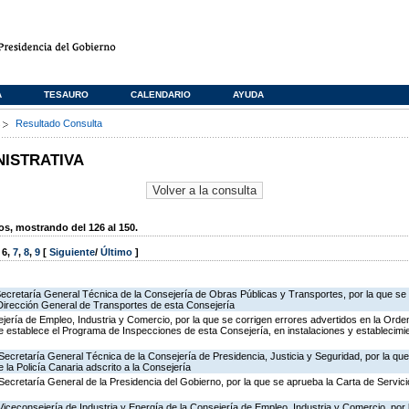
A
TESAURO
CALENDARIO
AYUDA
s
Resultado Consulta
NISTRATIVA
, mostrando del 126 al 150.
,
6
,
7
,
8
,
9
[
Siguiente
/
Último
]
Secretaría General Técnica de la Consejería de Obras Públicas y Transportes, por la que se 
 Dirección General de Transportes de esta Consejería
jería de Empleo, Industria y Comercio, por la que se corrigen errores advertidos en la Ord
 establece el Programa de Inspecciones de esta Consejería, en instalaciones y establecimie
Secretaría General Técnica de la Consejería de Presidencia, Justicia y Seguridad, por la qu
 la Policía Canaria adscrito a la Consejería
Secretaría General de la Presidencia del Gobierno, por la que se aprueba la Carta de Servici
Viceconsejería de Industria y Energía de la Consejería de Empleo, Industria y Comercio, por l