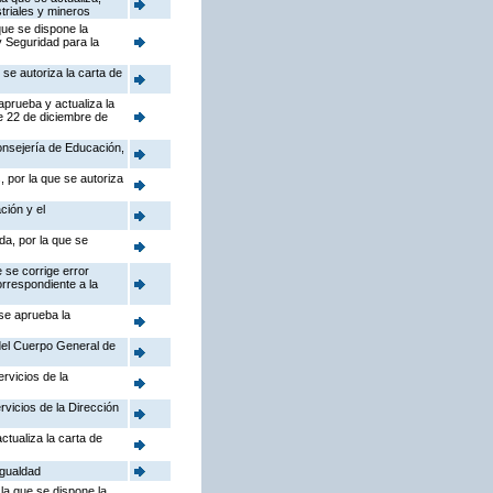
triales y mineros
que se dispone la
y Seguridad para la
se autoriza la carta de
aprueba y actualiza la
e 22 de diciembre de
Consejería de Educación,
 por la que se autoriza
ción y el
da, por la que se
 se corrige error
orrespondiente a la
 se aprueba la
 del Cuerpo General de
rvicios de la
rvicios de la Dirección
ctualiza la carta de
Igualdad
la que se dispone la