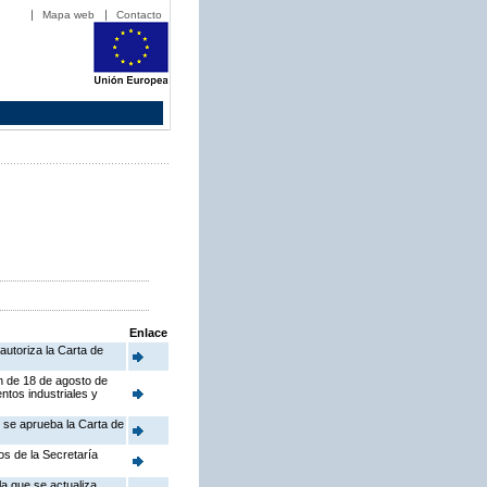
Mapa web
Contacto
Enlace
autoriza la Carta de
en de 18 de agosto de
ntos industriales y
e se aprueba la Carta de
os de la Secretaría
a que se actualiza,