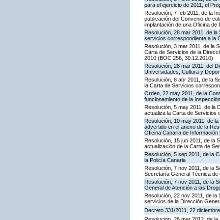
para el ejercicio de 2011, el P
Resolución, 7 feb 2011, de la I
publicación del Convenio de col
implantación de una Oficina de
Resolución, 28 mar 2011, de la 
servicios correspondiente a la 
Resolución, 3 mar 2011, de la S
Carta de Servicios de la Direc
2010 (BOC 256, 30.12.2010)
Resolución, 28 mar 2011, del Di
Universidades, Cultura y Deport
Resolución, 8 abr 2011, de la S
la Carta de Servicios correspon
Orden, 22 may 2011, de la Conse
funcionamiento de la Inspecci
Resolución, 5 may 2011, de la D
actualiza la Carta de Servicios d
Resolución, 10 may 2011, de la 
advertido en el anexo de la Res
Oficina Canaria de Información
Resolución, 15 jun 2011, de la 
actualización de la Carta de Se
Resolución, 5 sep 2011, de la 
la Policía Canaria
Resolución, 7 nov 2011, de la S
Secretaría General Técnica de 
Resolución, 7 nov 2011, de la S
General de Atención a las Dro
Resolución, 22 nov 2011, de la 
servicios de la Dirección Genera
Decreto 331/2011, 22 diciembre,
Resolución, 26 mar 2012, de la 