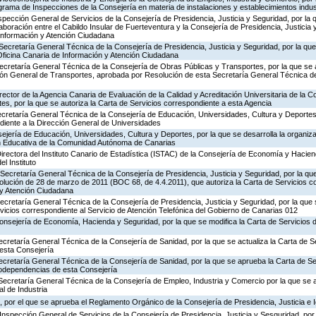
rograma de Inspecciones de la Consejería en materia de instalaciones y establecimientos indus
nspección General de Servicios de la Consejería de Presidencia, Justicia y Seguridad, por la 
aboración entre el Cabildo Insular de Fuerteventura y la Consejería de Presidencia, Justicia 
 Información y Atención Ciudadana
Secretaría General Técnica de la Consejería de Presidencia, Justicia y Seguridad, por la que 
Oficina Canaria de Información y Atención Ciudadana
ecretaría General Técnica de la Consejería de Obras Públicas y Transportes, por la que se 
ción General de Transportes, aprobada por Resolución de esta Secretaría General Técnica d
rector de la Agencia Canaria de Evaluación de la Calidad y Acreditación Universitaria de la 
es, por la que se autoriza la Carta de Servicios correspondiente a esta Agencia
ecretaría General Técnica de la Consejería de Educación, Universidades, Cultura y Deportes,
diente a la Dirección General de Universidades
jería de Educación, Universidades, Cultura y Deportes, por la que se desarrolla la organiza
ón Educativa de la Comunidad Autónoma de Canarias
irectora del Instituto Canario de Estadística (ISTAC) de la Consejería de Economía y Hacien
el Instituto
Secretaría General Técnica de la Consejería de Presidencia, Justicia y Seguridad, por la que
olución de 28 de marzo de 2011 (BOC 68, de 4.4.2011), que autoriza la Carta de Servicios c
 y Atención Ciudadana
Secretaría General Técnica de la Consejería de Presidencia, Justicia y Seguridad, por la que
rvicios correspondiente al Servicio de Atención Telefónica del Gobierno de Canarias 012
Consejería de Economía, Hacienda y Seguridad, por la que se modifica la Carta de Servicios
ecretaría General Técnica de la Consejería de Sanidad, por la que se actualiza la Carta de Se
esta Consejería
ecretaría General Técnica de la Consejería de Sanidad, por la que se aprueba la Carta de Se
godependencias de esta Consejería
Secretaría General Técnica de la Consejería de Empleo, Industria y Comercio por la que se a
l de Industria
 por el que se aprueba el Reglamento Orgánico de la Consejería de Presidencia, Justicia e 
Inspección General de Servicios de la Consejería de Presidencia, Justicia y Sesguridad, por 