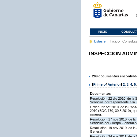
INICIO
CONSULT
Estás en:
Inicio
Consulta
INSPECCION ADMI
209 documentos encontrados
[
Primero
/
Anterior
]
2
,
3
,
4
,
5
Documentos
Resolución, 22 dic 2010, de la 
Servicios correspondiente a la
Orden, 22 oct 2010, de la Conse
2010 (BOC 170, 30.8.2010), que
mineros
Resolución, 17 nov 2010, de la 
Servicios del Cuerpo General de
Resolución, 19 nov 2010, de la 
General
Resolución, 24 ene 2011, de la 