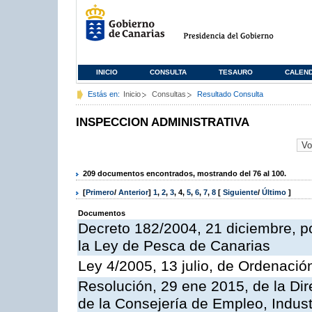
INICIO
CONSULTA
TESAURO
CALEN
Estás en:
Inicio
Consultas
Resultado Consulta
INSPECCION ADMINISTRATIVA
209 documentos encontrados, mostrando del 76 al 100.
[
Primero
/
Anterior
]
1
,
2
,
3
,
4
,
5
,
6
,
7
,
8
[
Siguiente
/
Último
]
Documentos
Decreto 182/2004, 21 diciembre, p
la Ley de Pesca de Canarias
Ley 4/2005, 13 julio, de Ordenaci
Resolución, 29 ene 2015, de la Dir
de la Consejería de Empleo, Indust