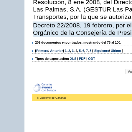
Resolución, 8 ene 2008, del Direct
Las Palmas, S.A. (GESTUR Las Pal
Transportes, por la que se autoriza
Decreto 22/2008, 19 febrero, por 
Orgánico de la Consejería de Presi
209 documentos encontrados, mostrando del 76 al 100.
[
Primero
/
Anterior
]
1
,
2
,
3
,
4
,
5
,
6
,
7
,
8
[
Siguiente
/
Último
]
Tipos de exportación:
XLS
|
PDF
|
ODT
© Gobierno de Canarias