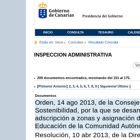
INICIO
CONSULTA
TESAURO
CALEN
Estás en:
Inicio
Consultas
Resultado Consulta
INSPECCION ADMINISTRATIVA
209 documentos encontrados, mostrando del 151 al 175.
[
Primero
/
Anterior
]
2
,
3
,
4
,
5
,
6
,
7
,
8
,
9
[
Siguiente
/
Último
]
Documentos
Orden, 14 ago 2013, de la Conseje
Sostenibilidad, por la que se desar
adscripción a zonas y asignación d
Educación de la Comunidad Autón
Resolución, 10 abr 2013, de la Dir