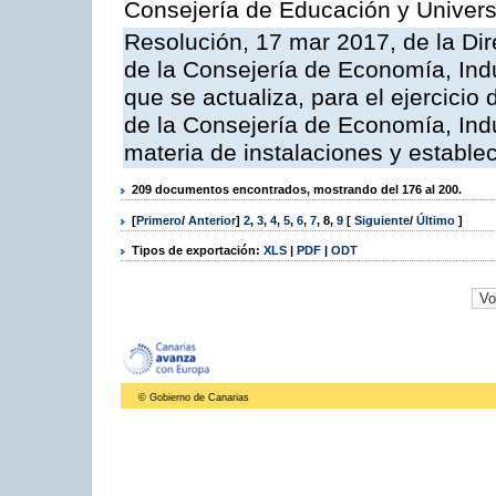
Consejería de Educación y Univer
Resolución, 17 mar 2017, de la Dir
de la Consejería de Economía, Indu
que se actualiza, para el ejercici
de la Consejería de Economía, Ind
materia de instalaciones y estable
209 documentos encontrados, mostrando del 176 al 200.
[
Primero
/
Anterior
]
2
,
3
,
4
,
5
,
6
,
7
,
8
,
9
[
Siguiente
/
Último
]
Tipos de exportación:
XLS
|
PDF
|
ODT
© Gobierno de Canarias