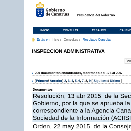
INICIO
CONSULTA
TESAURO
CALEN
Estás en:
Inicio
Consultas
Resultado Consulta
INSPECCION ADMINISTRATIVA
209 documentos encontrados, mostrando del 176 al 200.
[
Primero
/
Anterior
]
2
,
3
,
4
,
5
,
6
,
7
,
8
,
9
[
Siguiente
/
Último
]
Documentos
Resolución, 13 abr 2015, de la Sec
Gobierno, por la que se aprueba la 
correspondiente a la Agencia Canar
Sociedad de la Información (ACIISI
Orden, 22 may 2015, de la Conseje