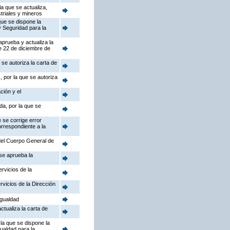
a que se actualiza,
triales y mineros
que se dispone la
y Seguridad para la
aprueba y actualiza la
e 22 de diciembre de
se autoriza la carta de
 por la que se autoriza
ción y el
da, por la que se
 se corrige error
orrespondiente a la
 del Cuerpo General de
 se aprueba la
rvicios de la
rvicios de la Dirección
Igualdad
ctualiza la carta de
la que se dispone la
gualdad para la