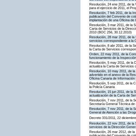
Resolución, 24 ene 2011, de la 
para el ejercicio de 2011, el P
Resolución, 7 feb 2011, de la I
publicación del Convenio de col
implantación de una Oficina de
Resolución, 3 mar 2011, de la S
Carta de Servicios de la Direc
2010 (BOC 256, 30.12.2010)
Resolución, 28 mar 2011, de la 
servicios correspondiente a la 
Resolución, 8 abr 2011, de la S
la Carta de Servicios correspon
Orden, 22 may 2011, de la Conse
funcionamiento de la Inspecci
Resolución, 5 may 2011, de la D
actualiza la Carta de Servicios d
Resolución, 10 may 2011, de la 
advertido en el anexo de la Res
Oficina Canaria de Información
Resolución, 5 sep 2011, de la 
la Policía Canaria
Resolución, 15 jun 2011, de la 
actualización de la Carta de Se
Resolución, 7 nov 2011, de la S
Secretaría General Técnica de 
Resolución, 7 nov 2011, de la S
General de Atención a las Dro
Decreto 331/2011, 22 diciembre,
Resolución, 22 nov 2011, de la 
servicios de la Dirección Genera
Resolución, 26 mar 2012, de la 
publicación del Convenio de col