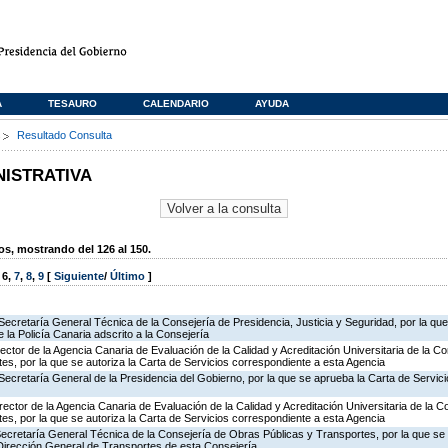
A
TESAURO
CALENDARIO
AYUDA
s
Resultado Consulta
NISTRATIVA
, mostrando del 126 al 150.
,
6
,
7
,
8
,
9
[
Siguiente
/
Último
]
Secretaría General Técnica de la Consejería de Presidencia, Justicia y Seguridad, por la qu
 la Policía Canaria adscrito a la Consejería
rector de la Agencia Canaria de Evaluación de la Calidad y Acreditación Universitaria de la C
es, por la que se autoriza la Carta de Servicios correspondiente a esta Agencia
Secretaría General de la Presidencia del Gobierno, por la que se aprueba la Carta de Servici
rector de la Agencia Canaria de Evaluación de la Calidad y Acreditación Universitaria de la 
es, por la que se autoriza la Carta de Servicios correspondiente a esta Agencia
Secretaría General Técnica de la Consejería de Obras Públicas y Transportes, por la que se 
 Dirección General de Transportes de esta Consejería