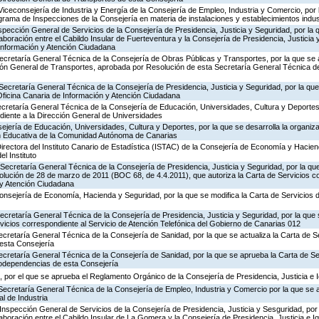
Viceconsejería de Industria y Energía de la Consejería de Empleo, Industria y Comercio, por l
rograma de Inspecciones de la Consejería en materia de instalaciones y establecimientos indus
nspección General de Servicios de la Consejería de Presidencia, Justicia y Seguridad, por la 
aboración entre el Cabildo Insular de Fuerteventura y la Consejería de Presidencia, Justicia 
 Información y Atención Ciudadana
ecretaría General Técnica de la Consejería de Obras Públicas y Transportes, por la que se 
ción General de Transportes, aprobada por Resolución de esta Secretaría General Técnica d
Secretaría General Técnica de la Consejería de Presidencia, Justicia y Seguridad, por la que 
Oficina Canaria de Información y Atención Ciudadana
ecretaría General Técnica de la Consejería de Educación, Universidades, Cultura y Deportes,
diente a la Dirección General de Universidades
jería de Educación, Universidades, Cultura y Deportes, por la que se desarrolla la organiza
ón Educativa de la Comunidad Autónoma de Canarias
irectora del Instituto Canario de Estadística (ISTAC) de la Consejería de Economía y Hacien
el Instituto
Secretaría General Técnica de la Consejería de Presidencia, Justicia y Seguridad, por la que
olución de 28 de marzo de 2011 (BOC 68, de 4.4.2011), que autoriza la Carta de Servicios c
 y Atención Ciudadana
Consejería de Economía, Hacienda y Seguridad, por la que se modifica la Carta de Servicios
Secretaría General Técnica de la Consejería de Presidencia, Justicia y Seguridad, por la que
rvicios correspondiente al Servicio de Atención Telefónica del Gobierno de Canarias 012
ecretaría General Técnica de la Consejería de Sanidad, por la que se actualiza la Carta de Se
esta Consejería
ecretaría General Técnica de la Consejería de Sanidad, por la que se aprueba la Carta de Se
godependencias de esta Consejería
 por el que se aprueba el Reglamento Orgánico de la Consejería de Presidencia, Justicia e 
Secretaría General Técnica de la Consejería de Empleo, Industria y Comercio por la que se a
l de Industria
Inspección General de Servicios de la Consejería de Presidencia, Justicia y Sesguridad, por 
aboración entre el Cabildo Insular de La Gomera y la Consejería de Presidencia, Justicia e I