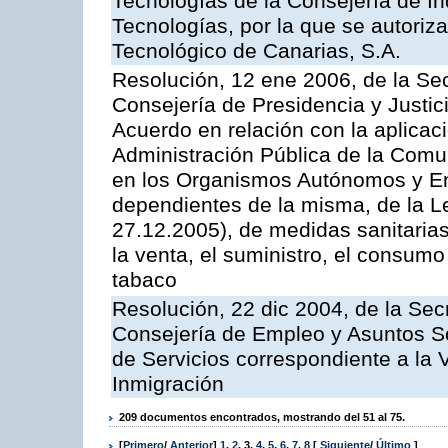
Tecnologías de la Consejería de I
Tecnologías, por la que se autoriza 
Tecnológico de Canarias, S.A.
Resolución, 12 ene 2006, de la Sec
Consejería de Presidencia y Justici
Acuerdo en relación con la aplicaci
Administración Pública de la Com
en los Organismos Autónomos y En
dependientes de la misma, de la L
27.12.2005), de medidas sanitarias
la venta, el suministro, el consumo
tabaco
Resolución, 22 dic 2004, de la Sec
Consejería de Empleo y Asuntos Soc
de Servicios correspondiente a la 
Inmigración
209 documentos encontrados, mostrando del 51 al 75.
[
Primero
/
Anterior
]
1
,
2
,
3
,
4
,
5
,
6
,
7
,
8
[
Siguiente
/
Último
]