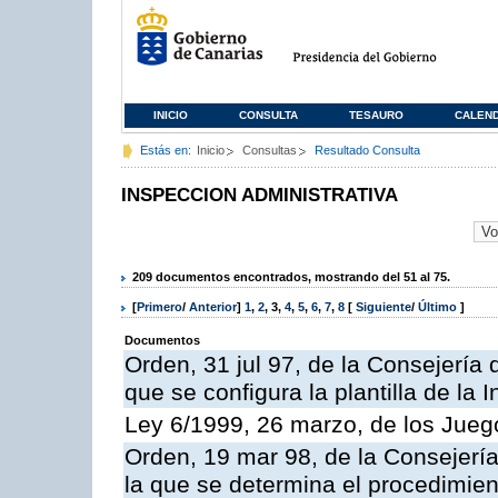
INICIO
CONSULTA
TESAURO
CALEN
Estás en:
Inicio
Consultas
Resultado Consulta
INSPECCION ADMINISTRATIVA
209 documentos encontrados, mostrando del 51 al 75.
[
Primero
/
Anterior
]
1
,
2
,
3
,
4
,
5
,
6
,
7
,
8
[
Siguiente
/
Último
]
Documentos
Orden, 31 jul 97, de la Consejería 
que se configura la plantilla de la
Ley 6/1999, 26 marzo, de los Jueg
Orden, 19 mar 98, de la Consejería
la que se determina el procedimient