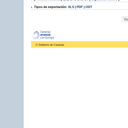
Tipos de exportación:
XLS
|
PDF
|
ODT
© Gobierno de Canarias