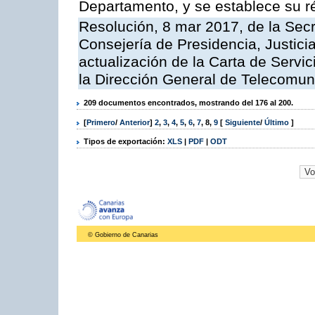
Departamento, y se establece su 
Resolución, 8 mar 2017, de la Secr
Consejería de Presidencia, Justicia
actualización de la Carta de Servi
la Dirección General de Telecomu
209 documentos encontrados, mostrando del 176 al 200.
[
Primero
/
Anterior
]
2
,
3
,
4
,
5
,
6
,
7
,
8
,
9
[
Siguiente
/
Último
]
Tipos de exportación:
XLS
|
PDF
|
ODT
© Gobierno de Canarias