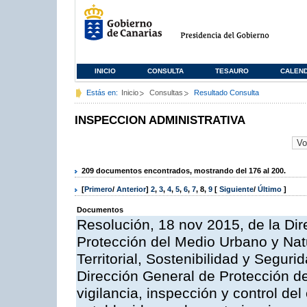
INICIO
CONSULTA
TESAURO
CALEN
Estás en:
Inicio
Consultas
Resultado Consulta
INSPECCION ADMINISTRATIVA
209 documentos encontrados, mostrando del 176 al 200.
[
Primero
/
Anterior
]
2
,
3
,
4
,
5
,
6
,
7
,
8
,
9
[
Siguiente
/
Último
]
Documentos
Resolución, 18 nov 2015, de la Dir
Protección del Medio Urbano y Natu
Territorial, Sostenibilidad y Seguri
Dirección General de Protección de
vigilancia, inspección y control de