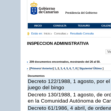
INICIO
CONSULTA
TESAURO
CALEN
Estás en:
Inicio
Consultas
Resultado Consulta
INSPECCION ADMINISTRATIVA
209 documentos encontrados, mostrando del 26 al 50.
[
Primero
/
Anterior
]
1
,
2
,
3
,
4
,
5
,
6
,
7
,
8
[
Siguiente
/
Último
]
Documentos
Decreto 122/1988, 1 agosto, por e
juego del bingo
Decreto 130/1988, 1 agosto, de or
en la Comunidad Autónoma de Can
Decreto 61/1986, 4 abril, de orden