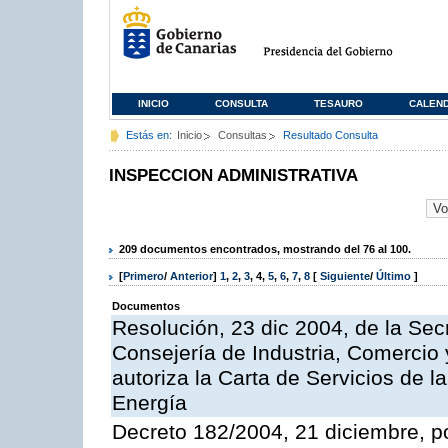
INICIO
CONSULTA
TESAURO
CALEN
Estás en:
Inicio
Consultas
Resultado Consulta
INSPECCION ADMINISTRATIVA
209 documentos encontrados, mostrando del 76 al 100.
[
Primero
/
Anterior
]
1
,
2
,
3
,
4
,
5
,
6
,
7
,
8
[
Siguiente
/
Último
]
Documentos
Resolución, 23 dic 2004, de la Sec
Consejería de Industria, Comercio
autoriza la Carta de Servicios de l
Energía
Decreto 182/2004, 21 diciembre, p