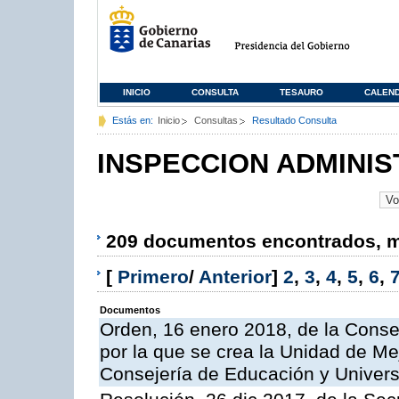
INICIO
CONSULTA
TESAURO
CALEN
Estás en:
Inicio
Consultas
Resultado Consulta
INSPECCION ADMINIS
209 documentos encontrados, mo
[
Primero
/
Anterior
]
2
,
3
,
4
,
5
,
6
,
Documentos
Orden, 16 enero 2018, de la Conse
por la que se crea la Unidad de Me
Consejería de Educación y Univer