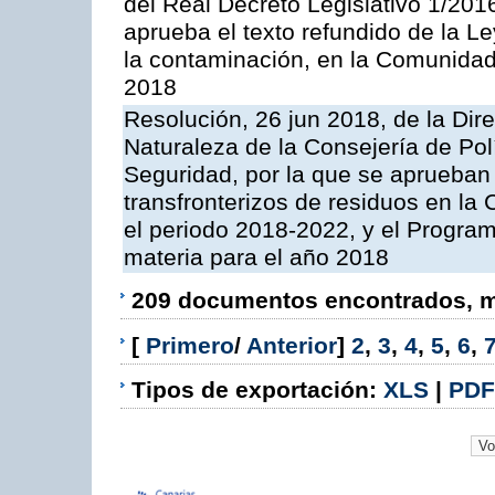
del Real Decreto Legislativo 1/201
aprueba el texto refundido de la L
la contaminación, en la Comunida
2018
Resolución, 26 jun 2018, de la Dir
Naturaleza de la Consejería de Polít
Seguridad, por la que se aprueban 
transfronterizos de residuos en l
el periodo 2018-2022, y el Progra
materia para el año 2018
209 documentos encontrados, mo
[
Primero
/
Anterior
]
2
,
3
,
4
,
5
,
6
,
Tipos de exportación:
XLS
|
PDF