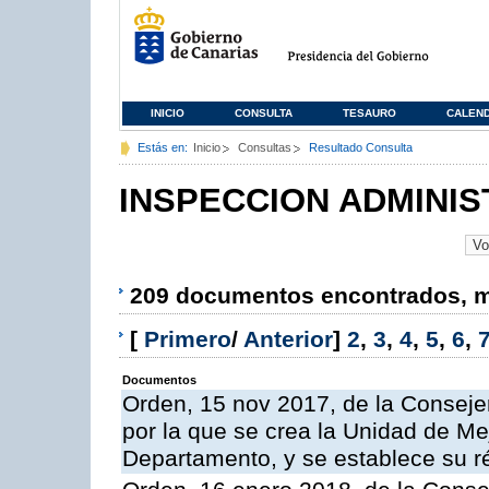
INICIO
CONSULTA
TESAURO
CALEN
Estás en:
Inicio
Consultas
Resultado Consulta
INSPECCION ADMINIS
209 documentos encontrados, mo
[
Primero
/
Anterior
]
2
,
3
,
4
,
5
,
6
,
Documentos
Orden, 15 nov 2017, de la Conseje
por la que se crea la Unidad de Me
Departamento, y se establece su 