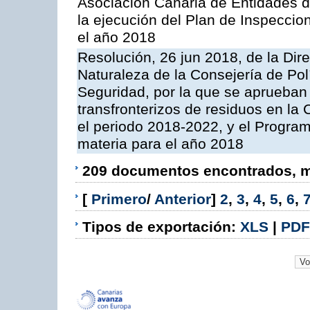
Asociación Canaria de Entidades d
la ejecución del Plan de Inspeccio
el año 2018
Resolución, 26 jun 2018, de la Dir
Naturaleza de la Consejería de Polít
Seguridad, por la que se aprueban 
transfronterizos de residuos en l
el periodo 2018-2022, y el Progra
materia para el año 2018
209 documentos encontrados, mo
[
Primero
/
Anterior
]
2
,
3
,
4
,
5
,
6
,
Tipos de exportación:
XLS
|
PDF