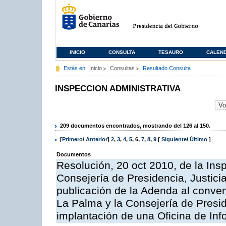
INICIO
CONSULTA
TESAURO
CALEN
Estás en:
Inicio
Consultas
Resultado Consulta
INSPECCION ADMINISTRATIVA
209 documentos encontrados, mostrando del 126 al 150.
[
Primero
/
Anterior
]
2
,
3
,
4
,
5
,
6
,
7
,
8
,
9
[
Siguiente
/
Último
]
Documentos
Resolución, 20 oct 2010, de la Ins
Consejería de Presidencia, Justici
publicación de la Adenda al conveni
La Palma y la Consejería de Presid
implantación de una Oficina de In