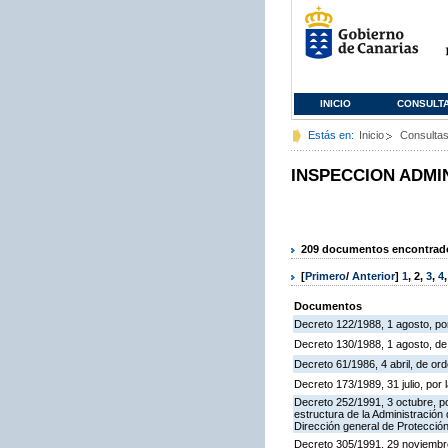
INICIO
CONSULT
Estás en:
Inicio
Consulta
INSPECCION ADMI
209 documentos encontrados
[
Primero
/
Anterior
]
1
,
2
,
3
,
4
Documentos
Decreto 122/1988, 1 agosto, por
Decreto 130/1988, 1 agosto, d
Decreto 61/1986, 4 abril, de o
Decreto 173/1989, 31 julio, po
Decreto 252/1991, 3 octubre, po
estructura de la Administració
Dirección general de Protección
Decreto 305/1991, 29 noviembre