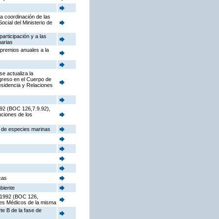
la coordinación de las
cial del Ministerio de
participación y a las
narias
 premios anuales a la
e actualiza la
ngreso en el Cuerpo de
sidencia y Relaciones
992 (BOC 126,7.9.92),
nciones de los
s de especies marinas
cas
mbiente
e 1992 (BOC 126,
ores Médicos de la misma
te B de la fase de