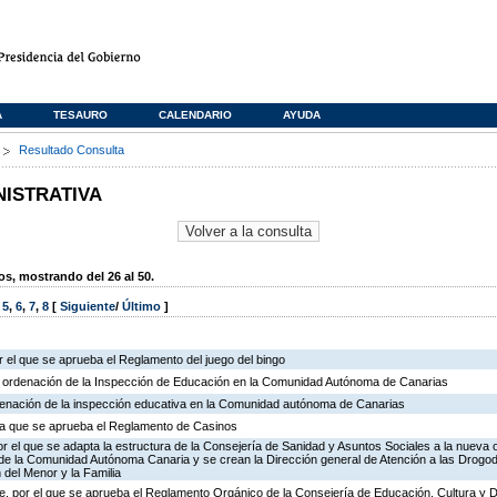
A
TESAURO
CALENDARIO
AYUDA
s
Resultado Consulta
NISTRATIVA
, mostrando del 26 al 50.
,
5
,
6
,
7
,
8
[
Siguiente
/
Último
]
 el que se aprueba el Reglamento del juego del bingo
e ordenación de la Inspección de Educación en la Comunidad Autónoma de Canarias
rdenación de la inspección educativa en la Comunidad autónoma de Canarias
r la que se aprueba el Reglamento de Casinos
r el que se adapta la estructura de la Consejería de Sanidad y Asuntos Sociales a la nueva 
n de la Comunidad Autónoma Canaria y se crean la Dirección general de Atención a las Drogo
 del Menor y la Familia
, por el que se aprueba el Reglamento Orgánico de la Consejería de Educación, Cultura y 