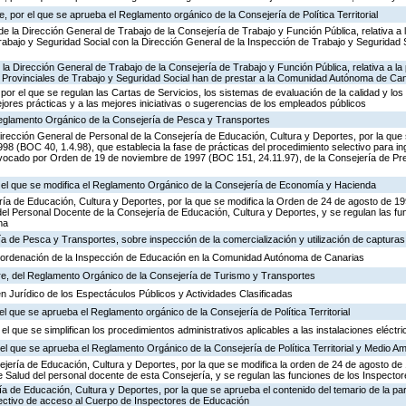
 por el que se aprueba el Reglamento orgánico de la Consejería de Política Territorial
de la Dirección General de Trabajo de la Consejería de Trabajo y Función Pública, relativa a 
abajo y Seguridad Social con la Dirección General de la Inspección de Trabajo y Seguridad So
 la Dirección General de Trabajo de la Consejería de Trabajo y Función Pública, relativa a la 
 Provinciales de Trabajo y Seguridad Social han de prestar a la Comunidad Autónoma de Ca
por el que se regulan las Cartas de Servicios, los sistemas de evaluación de la calidad y los
ejores prácticas y a las mejores iniciativas o sugerencias de los empleados públicos
 Reglamento Orgánico de la Consejería de Pesca y Transportes
irección General de Personal de la Consejería de Educación, Cultura y Deportes, por la que s
8 (BOC 40, 1.4.98), que establecia la fase de prácticas del procedimiento selectivo para i
vocado por Orden de 19 de noviembre de 1997 (BOC 151, 24.11.97), de la Consejería de Pre
r el que se modifica el Reglamento Orgánico de la Consejería de Economía y Hacienda
ría de Educación, Cultura y Deportes, por la que se modifica la Orden de 24 de agosto de 1
el Personal Docente de la Consejería de Educación, Cultura y Deportes, y se regulan las fu
ma
ía de Pesca y Transportes, sobre inspección de la comercialización y utilización de captura
 ordenación de la Inspección de Educación en la Comunidad Autónoma de Canarias
e, del Reglamento Orgánico de la Consejería de Turismo y Transportes
n Jurídico de los Espectáculos Públicos y Actividades Clasificadas
el que se aprueba el Reglamento orgánico de la Consejería de Política Territorial
el que se simplifican los procedimientos administrativos aplicables a las instalaciones eléctri
l que se aprueba el Reglamento Orgánico de la Consejería de Política Territorial y Medio A
ejería de Educación, Cultura y Deportes, por la que se modifica la orden de 24 de agosto d
e Salud del personal docente de esta Consejería, y se regulan las funciones de los Inspect
ía de Educación, Cultura y Deportes, por la que se aprueba el contenido del temario de la par
lectivo de acceso al Cuerpo de Inspectores de Educación