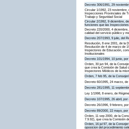
Decreto 306/1991, 29 noviembre,
Circular 1/1992, 23 noviembre, 
Inspecciones Provinciales de Tr
Trabajo y Seguridad Social
Circular 2/1992, 9 diciembre, de
funciones que las Inspecciones
Decreto 220/2000, 4 diciembre, 
calidad del servicio público y m
Decreto 207/1993, 9 julio, del
Resolución, 8 ene 2001, de la D
Resolución de 4 de marzo de 199
Inspectores de Educación, con
Institucionales
Decreto 101/1994, 10 junio, po
Orden, 30 jun 94, de la Conseje
que crea la Comisión de Salud d
Inspectores Médicos de la mis
Orden, 7 feb 95, de la Consejer
Decreto 60/1995, 24 marzo, de
Decreto 281/1995, 11 septiembr
Ley 1/1998, 8 enero, de Régime
Decreto 107/1995, 26 abril, por 
Decreto 26/1996, 9 febrero, por 
Decreto 89/2000, 22 mayo, por e
Orden, 11 sep 2000, de la Cons
7.9.92), que crea la Comisión d
Orden, 16 jul 97, de la Consejer
oposicion del procedimiento se