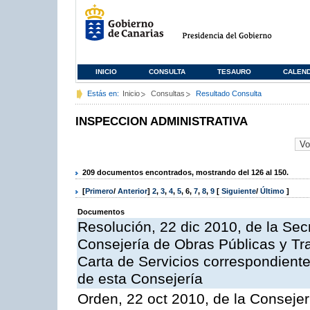
INICIO
CONSULTA
TESAURO
CALEN
Estás en:
Inicio
Consultas
Resultado Consulta
INSPECCION ADMINISTRATIVA
209 documentos encontrados, mostrando del 126 al 150.
[
Primero
/
Anterior
]
2
,
3
,
4
,
5
,
6
,
7
,
8
,
9
[
Siguiente
/
Último
]
Documentos
Resolución, 22 dic 2010, de la Sec
Consejería de Obras Públicas y Tra
Carta de Servicios correspondiente
de esta Consejería
Orden, 22 oct 2010, de la Consejer