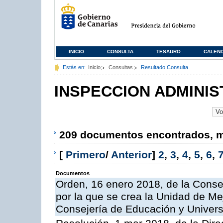
INICIO
CONSULTA
TESAURO
CALEN
Estás en:
Inicio
Consultas
Resultado Consulta
INSPECCION ADMINIS
209 documentos encontrados, mo
[
Primero
/
Anterior
]
2
,
3
,
4
,
5
,
6
,
Documentos
Orden, 16 enero 2018, de la Conse
por la que se crea la Unidad de Me
Consejería de Educación y Univer