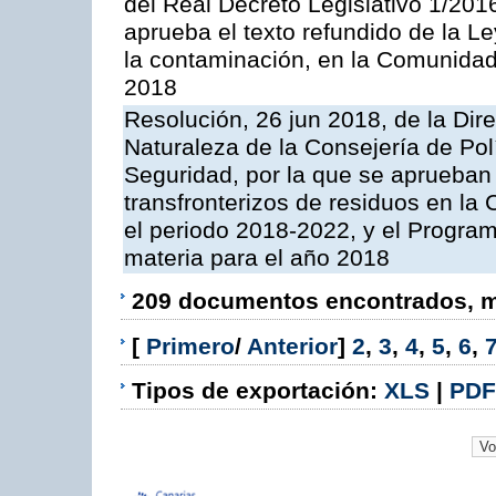
del Real Decreto Legislativo 1/201
aprueba el texto refundido de la L
la contaminación, en la Comunida
2018
Resolución, 26 jun 2018, de la Dir
Naturaleza de la Consejería de Polít
Seguridad, por la que se aprueban 
transfronterizos de residuos en l
el periodo 2018-2022, y el Progra
materia para el año 2018
209 documentos encontrados, mo
[
Primero
/
Anterior
]
2
,
3
,
4
,
5
,
6
,
Tipos de exportación:
XLS
|
PDF