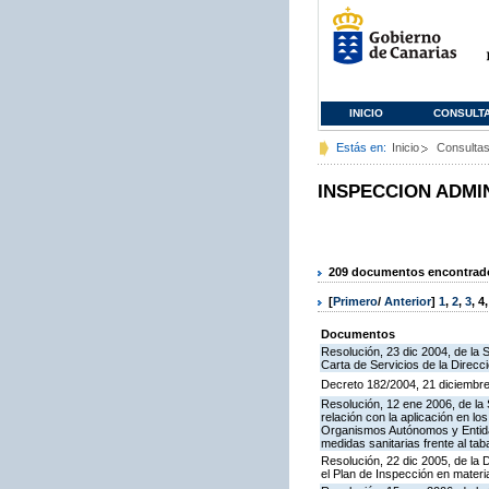
INICIO
CONSULT
Estás en:
Inicio
Consulta
INSPECCION ADMI
209 documentos encontrados
[
Primero
/
Anterior
]
1
,
2
,
3
,
4
Documentos
Resolución, 23 dic 2004, de la 
Carta de Servicios de la Direcc
Decreto 182/2004, 21 diciembre
Resolución, 12 ene 2006, de la 
relación con la aplicación en l
Organismos Autónomos y Entida
medidas sanitarias frente al tab
Resolución, 22 dic 2005, de la 
el Plan de Inspección en mater