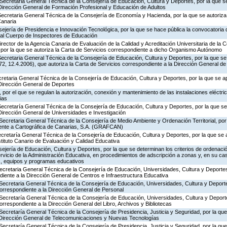
Secretaria General Técnica de la Consejería de Educación, Cultura y Deportes, por la que se
 Dirección General de Formación Profesional y Educación de Adultos
ecretaria General Técnica de la Consejería de Economía y Hacienda, por la que se autoriza 
Canaria
ejería de Presidencia e Innovación Tecnológica, por la que se hace pública la convocatoria
 al Cuerpo de Inspectores de Educación
rector de la Agencia Canaria de Evaluación de la Calidad y Acreditación Universitaria de la 
 por la que se autoriza la Carta de Servicios correspondiente a dicho Organismo Autónomo
ecretaria General Técnica de la Consejería de Educación, Cultura y Deportes, por la que se
, 12.4.2006), que autoriza la Carta de Servicios correspondiente a la Dirección General de
ecretaria General Técnica de la Consejería de Educación, Cultura y Deportes, por la que se a
 Dirección General de Deportes
por el que se regulan la autorización, conexión y mantenimiento de las instalaciones eléctric
ias
Secretaría General Técnica de la Consejería de Educación, Cultura y Deportes, por la que se
Dirección General de Universidades e Investigación
Secretaria General Técnica de la Consejería de Medio Ambiente y Ordenación Territorial, por 
iente a Cartográfica de Canarias, S.A. (GRAFCAN)
ecretaría General Técnica de la Consejería de Educación, Cultura y Deportes, por la que se 
stituto Canario de Evaluación y Calidad Educativa
jería de Educación, Cultura y Deportes, por la que se determinan los criterios de ordenació
rvicio de la Administración Educativa, en procedimientos de adscripción a zonas y, en su ca
s, equipos y programas educativos
Secretaria General Técnica de la Consejería de Educación, Universidades, Cultura y Deporte
diente a la Dirección General de Centros e Infraestructura Educativa
Secretaria General Técnica de la Consejería de Educación, Universidades, Cultura y Deporte
correspondiente a la Dirección General de Personal
 Secretaría General Técnica de la Consejería de Educación, Universidades, Cultura y Deporte
orrespondiente a la Dirección General del Libro, Archivos y Bibliotecas
Secretaría General Técnica de la Consejería de Presidencia, Justicia y Seguridad, por la qu
a Dirección General de Telecomunicaciones y Nuevas Tecnologías
Secretaría General Técnica de la Consejería de Presidencia, Justicia y Seguridad, por la qu