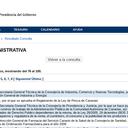
A
TESAURO
CALENDARIO
AYUDA
s
Resultado Consulta
NISTRATIVA
, mostrando del 76 al 100.
,
5
,
6
,
7
,
8
[
Siguiente
/
Último
]
Secretaria General Técnica de la Consejería de Industria, Comercio y Nuevas Tecnologías, po
ión General de Industria y Energía
, por el que se aprueba el Reglamento de la Ley de Pesca de Canarias
Secretaria General Técnica de la Consejería de Presidencia y Justicia, por la que se hace pu
os centros de trabajo de la Administración Pública de la Comunidad Autónoma de Canarias, as
des de Derecho Publico dependientes de la misma, de la Ley 28/2005, 26 diciembre (BOE 3
aquismo y reguladora de la venta, el suministro, el consumo y la publicidad de los productos 
Dirección General de Farmacia del Servicio Canario de la Salud de la Consejería de Sanidad,
ia de Ordenación Farmacéutica para el año 2006