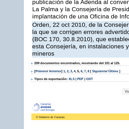
publicación de la Adenda al conveni
La Palma y la Consejería de Presid
implantación de una Oficina de In
Orden, 22 oct 2010, de la Consejer
la que se corrigen errores adverti
(BOC 170, 30.8.2010), que estable
esta Consejería, en instalaciones y
mineros
209 documentos encontrados, mostrando del 101 al 125.
[
Primero
/
Anterior
]
1
,
2
,
3
,
4
,
5
,
6
,
7
,
8
[
Siguiente
/
Último
]
Tipos de exportación:
XLS
|
PDF
|
ODT
© Gobierno de Canarias