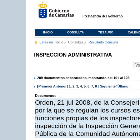
INICIO
CONSULTA
TESAURO
CALEN
Estás en:
Inicio
Consultas
Resultado Consulta
INSPECCION ADMINISTRATIVA
209 documentos encontrados, mostrando del 101 al 125.
[
Primero
/
Anterior
]
1
,
2
,
3
,
4
,
5
,
6
,
7
,
8
[
Siguiente
/
Último
]
Documentos
Orden, 21 jul 2008, de la Consejerí
por la que se regulan los cursos e
funciones propias de los inspector
inspección de la Inspección Genera
Pública de la Comunidad Autónom