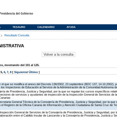
A
TESAURO
CALENDARIO
AYUDA
s
Resultado Consulta
NISTRATIVA
, mostrando del 101 al 125.
,
5
,
6
,
7
,
8
[
Siguiente
/
Último
]
 el que se modifica el anexo del Decreto 136/2002, 23 septiembre (BOC 137, 14.10.2002), p
e a los Inspectores de Educación al Servicio de la Administración de la Comunidad Autónoma 
jería de Presidencia, Justicia y Seguridad, por la que se regulan los cursos específicos rel
spectores de servicios y ayudantes de inspección de la Inspección General de Servicios de la
Canarias
ecretaria General Técnica de la Consejería de Presidencia, Justicia y Seguridad, por la que
en el Registro de la Oficina Canaria de Información y Atención Ciudadana de Santa Cruz de T
Inspección General de Servicios de la Consejería de Presidencia, Justicia y Seguridad, por l
aboración entre el Cabildo Insular de Lanzarote y la Consejería de Presidencia, Justicia y Se