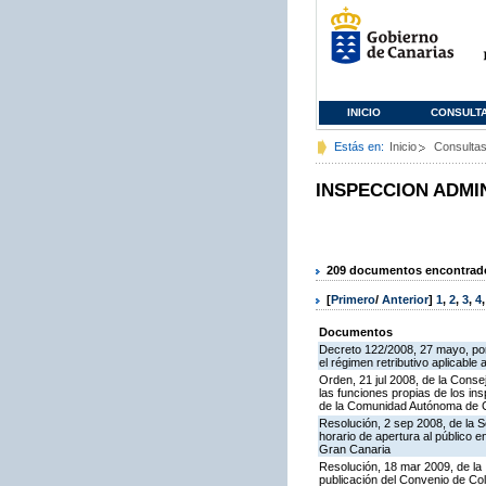
INICIO
CONSULT
Estás en:
Inicio
Consulta
INSPECCION ADMI
209 documentos encontrados
[
Primero
/
Anterior
]
1
,
2
,
3
,
4
Documentos
Decreto 122/2008, 27 mayo, por
el régimen retributivo aplicabl
Orden, 21 jul 2008, de la Conse
las funciones propias de los in
de la Comunidad Autónoma de 
Resolución, 2 sep 2008, de la S
horario de apertura al público 
Gran Canaria
Resolución, 18 mar 2009, de la 
publicación del Convenio de Col