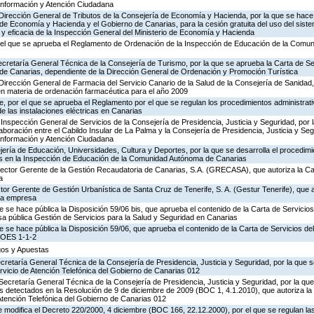
 Información y Atención Ciudadana
 Dirección General de Tributos de la Consejería de Economía y Hacienda, por la que se hace 
o de Economía y Hacienda y el Gobierno de Canarias, para la cesión gratuita del uso del sist
ad y eficacia de la Inspección General del Ministerio de Economía y Hacienda
 el que se aprueba el Reglamento de Ordenación de la Inspección de Educación de la Comu
ecretaría General Técnica de la Consejería de Turismo, por la que se aprueba la Carta de S
o de Canarias, dependiente de la Dirección General de Ordenación y Promoción Turística
Dirección General de Farmacia del Servicio Canario de la Salud de la Consejería de Sanidad
en materia de ordenación farmacéutica para el año 2009
 por el que se aprueba el Reglamento por el que se regulan los procedimientos administrativ
de las instalaciones eléctricas en Canarias
Inspección General de Servicios de la Consejería de Presidencia, Justicia y Seguridad, por 
aboración entre el Cabildo Insular de La Palma y la Consejería de Presidencia, Justicia y Seg
 Información y Atención Ciudadana
ería de Educación, Universidades, Cultura y Deportes, por la que se desarrolla el procedimi
os en la Inspección de Educación de la Comunidad Autónoma de Canarias
irector Gerente de la Gestión Recaudatoria de Canarias, S.A. (GRECASA), que autoriza la Ca
a
ctor Gerente de Gestión Urbanística de Santa Cruz de Tenerife, S. A. (Gestur Tenerife), que a
sta empresa
e se hace pública la Disposición 59/06 bis, que aprueba el contenido de la Carta de Servicios
a pública Gestión de Servicios para la Salud y Seguridad en Canarias
e se hace pública la Disposición 59/06, que aprueba el contenido de la Carta de Servicios d
COES 1-1-2
egos y Apuestas
ecretaría General Técnica de la Consejería de Presidencia, Justicia y Seguridad, por la que s
rvicio de Atención Telefónica del Gobierno de Canarias 012
Secretaría General Técnica de la Consejería de Presidencia, Justicia y Seguridad, por la que
s detectados en la Resolución de 9 de diciembre de 2009 (BOC 1, 4.1.2010), que autoriza la
Atención Telefónica del Gobierno de Canarias 012
 modifica el Decreto 220/2000, 4 diciembre (BOC 166, 22.12.2000), por el que se regulan las